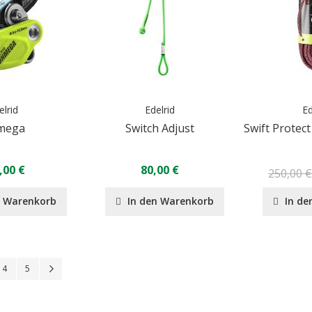
elrid
Edelrid
Ed
mega
Switch Adjust
Swift Protec
,00 €
80,00 €
250,00 
n Warenkorb
In den Warenkorb
In de
Seite
Seite
Seite
Seite
Weiter
4
5