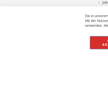
Job
Die in unserem
Mit der Nutzun
verwenden.
Me
© 2026 Bergfuchs, Be
Vertrag widerruf
AK
Alle Preise inkl.