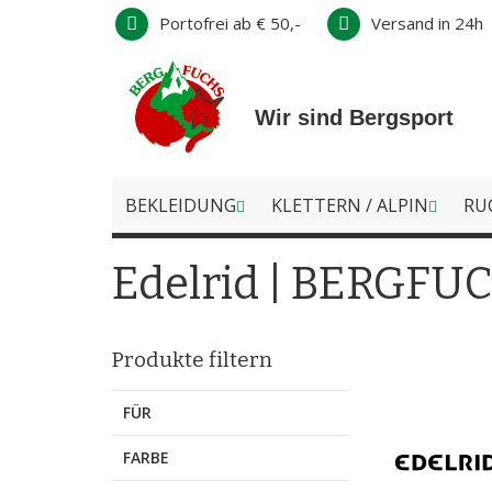
Direkt
Portofrei ab € 50,-
Versand in 24h
zum
Inhalt
Wir sind Bergsport
BEKLEIDUNG
KLETTERN / ALPIN
RU
Edelrid | BERGFUC
Produkte filtern
FÜR
FARBE