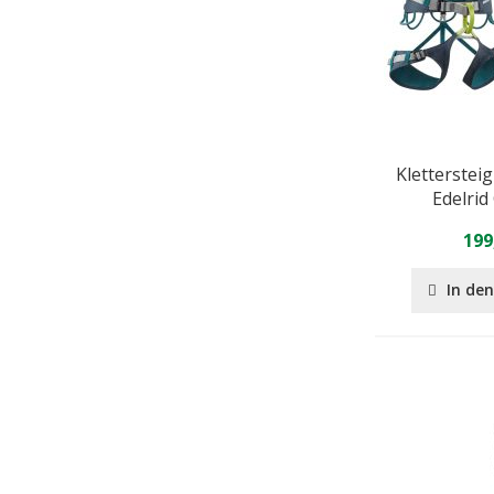
Kletterstei
Edelri
199
In de