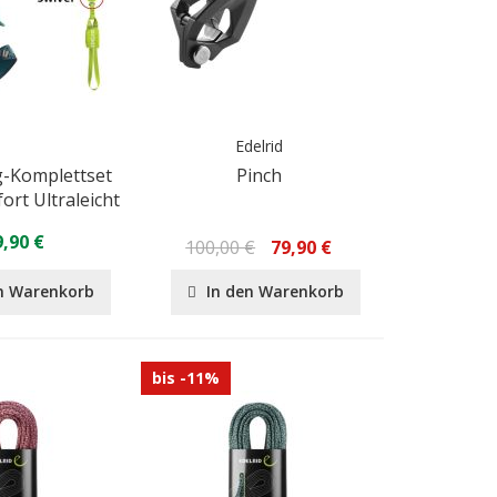
Edelrid
g-Komplettset
Pinch
ort Ultraleicht
,90 €
100,00 €
79,90 €
n Warenkorb
In den Warenkorb
bis -11%