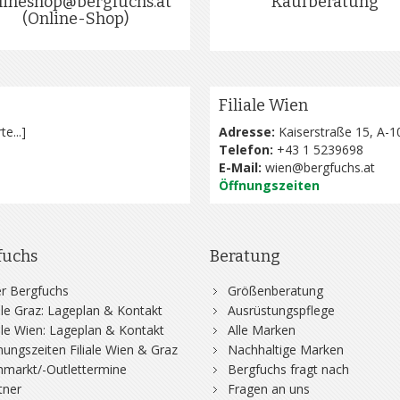
lineshop@bergfuchs.at
Kaufberatung
(Online-Shop)
Filiale Wien
te...
]
Adresse:
Kaiserstraße 15, A-1
Telefon:
+43 1 5239698
E-Mail:
wien@bergfuchs.at
Öffnungszeiten
fuchs
Beratung
r Bergfuchs
Größenberatung
iale Graz: Lageplan & Kontakt
Ausrüstungspflege
iale Wien: Lageplan & Kontakt
Alle Marken
nungszeiten Filiale Wien & Graz
Nachhaltige Marken
hmarkt/-Outlettermine
Bergfuchs fragt nach
tner
Fragen an uns