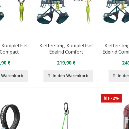
g-Komplettset
Klettersteig-Komplettset
Kletterstei
d Compact
Edelrid Comfort
Edelrid Comf
,90 €
219,90 €
249
n Warenkorb
In den Warenkorb
In de
bis -2%