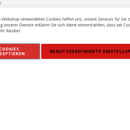
s
 Webshop verwendeten Cookies helfen uns, unsere Services für Sie z
g unserer Dienste erklären Sie sich damit einverstanden, dass wir Co
hr darüber
rgsport S. Steiner GmbH - Shop für Bergsport, Klettern und Outdoor.
COOKIES
en
Kontakt
Impressum
AGB
Datenschutz
Barrierefreiheitse
BENUTZERDEFINIERTE EINSTELLU
ZEPTIEREN
 MWSt. in EUR, Angebot solange Vorrat reicht. Fehler, Irrtümer und Pr