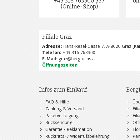
+43 316 763300 337
on
(Online-Shop)
Filiale Graz
Adresse:
Hans-Resel-Gasse 7, A-8020 Graz [
Kar
Telefon:
+43 316 763300
E-Mail:
graz@bergfuchs.at
Öffnungszeiten
Infos zum Einkauf
Berg
FAQ & Hilfe
Übe
Zahlung & Versand
Fil
Paketverfolgung
Fil
Rücksendung
Öff
Garantie / Reklamation
Flo
Rücktritts- / Widerrufsbelehrung
Par