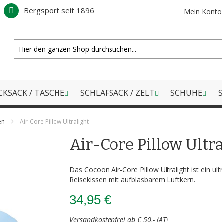
Bergsport seit 1896
Mein Konto
CKSACK / TASCHE
SCHLAFSACK / ZELT
SCHUHE
S
en
Air-Core Pillow Ultralight
Air-Core Pillow Ultr
Das Cocoon Air-Core Pillow Ultralight ist ein ul
Reisekissen mit aufblasbarem Luftkern.
34,95 €
Versandkostenfrei ab € 50,- (AT)