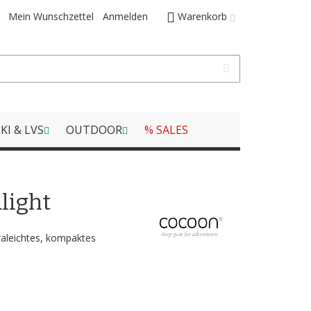
Mein Wunschzettel
Anmelden
Warenkorb
KI & LVS
OUTDOOR
% SALES
alight
traleichtes, kompaktes