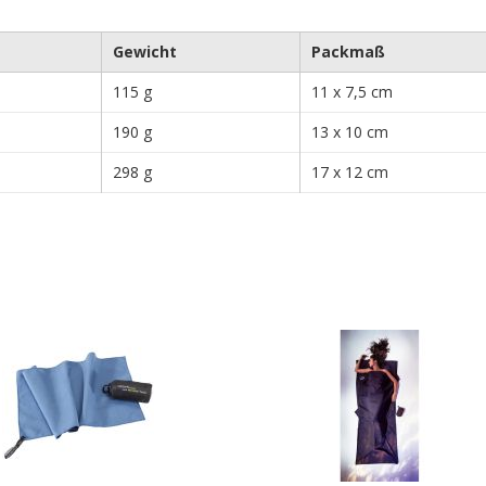
Gewicht
Packmaß
115 g
11 x 7,5 cm
190 g
13 x 10 cm
298 g
17 x 12 cm