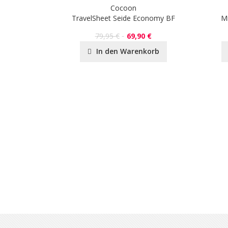
Cocoon
ofaser
TravelSheet Seide Economy BF
Mi
79,95 €
69,90 €
In den Warenkorb