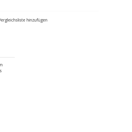
Vergleichsliste hinzufügen
em
s