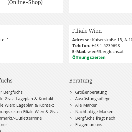
(Online-Shop)
Filiale Wien
te...
]
Adresse:
Kaiserstraße 15, A-1
Telefon:
+43 1 5239698
E-Mail:
wien@bergfuchs.at
Öffnungszeiten
fuchs
Beratung
r Bergfuchs
Größenberatung
iale Graz: Lageplan & Kontakt
Ausrüstungspflege
iale Wien: Lageplan & Kontakt
Alle Marken
nungszeiten Filiale Wien & Graz
Nachhaltige Marken
hmarkt/-Outlettermine
Bergfuchs fragt nach
tner
Fragen an uns
s