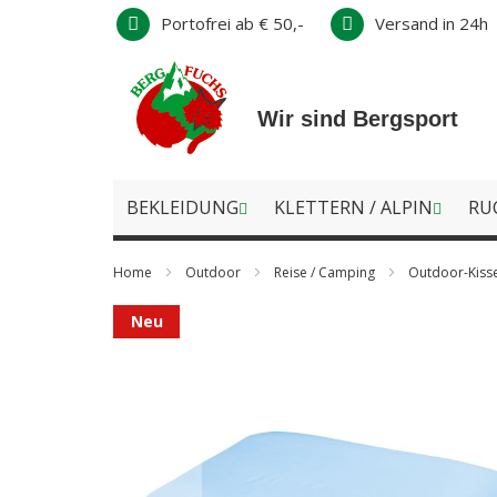
Direkt
Portofrei ab € 50,-
Versand in 24h
zum
Inhalt
Wir sind Bergsport
BEKLEIDUNG
KLETTERN / ALPIN
RU
Home
Outdoor
Reise / Camping
Outdoor-Kiss
Zum
Neu
Ende
der
Bildergalerie
springen