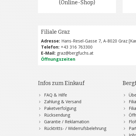
(Online-Shop)
Filiale Graz
Adresse:
Hans-Resel-Gasse 7, A-8020 Graz [
Kar
Telefon:
+43 316 763300
E-Mail:
graz@bergfuchs.at
Öffnungszeiten
Infos zum Einkauf
Berg
FAQ & Hilfe
Übe
Zahlung & Versand
Fil
Paketverfolgung
Fil
Rücksendung
Öff
Garantie / Reklamation
Flo
Rücktritts- / Widerrufsbelehrung
Par
Job