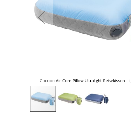
 indigo/grey
Cocoon Air-Core Pillow Ultralight Reisekissen - l
Zum
Anfang
der