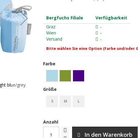
Bergfuchs Filiale
Verfügbarkeit
Graz
-
Wien
-
Versand
-
Bitte wählen Sie eine Option (Farbe und/oder 
Farbe
ight blue/grey
Cocoon Air-Core Pillow Ultralight Reisekisse
Größe
S
M
L
Anzahl
In den Warenkorb