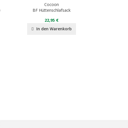
Cocoon
C
e
BF Hüttenschlafsack
TravelS
22,95 €
89
In den Warenkorb
In de