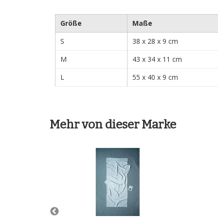
Größe
Maße
S
38 x 28 x 9 cm
M
43 x 34 x 11 cm
L
55 x 40 x 9 cm
Mehr von dieser Marke