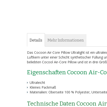
Bildergalerie
springen
Details
Mehr Informationen
Das Cocoon Air-Core Pillow Ultralight ist ein ultr
Luftkern unter einer Schicht synthetischer Füllung 
beliebten Cocool Air-Core Pillow und ist in drei Größ
Eigenschaften Cocoon Air-Cor
Ultraleicht
Kleines Packmaß
Materialien: Oberseite 100 % Polyester, Unterseit
Technische Daten Cocoon Air-