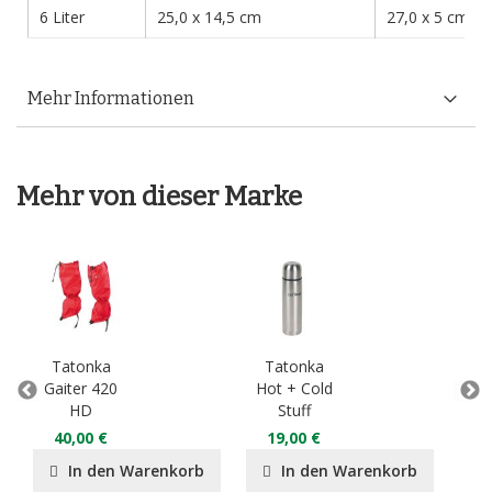
6 Liter
25,0 x 14,5 cm
27,0 x 5 cm
Mehr Informationen
Mehr von dieser Marke
Tatonka
Tatonka
T
Gaiter 420
Hot + Cold
HD
Stuff
8
40,00 €
19,00 €
In den Warenkorb
In den Warenkorb