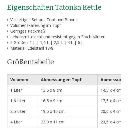
Eigenschaften Tatonka Kettle
Vielseitiges Set aus Topf und Pfanne
Volumenskalierung im Topf
Geringes Packmaß
Lebensmittelecht und resistent gegen Fruchtsäuren
5 Größen: 1 L | 1,6 L | 2,5 L | 4 L | 6 L
Material: Edelstahl 18/8
Größentabelle
Volumen
Abmessungen Topf
Abmessunge
1 Liter
13,5 x 8 cm
14,5 x 4 cm
1,6 Liter
16,5 x 9 cm
17,5 x 4 cm
2,5 Liter
19,5 x 10 cm
20,0 x 4 cm
4 Liter
23,0 x 11 cm
23,5 x 4 cm