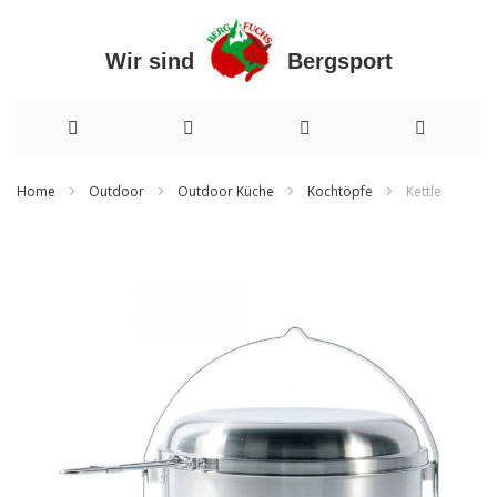
Wir sind Bergsport
Direkt
Home
Outdoor
Outdoor Küche
Kochtöpfe
Kettle
zum
Zum
Inhalt
Ende
der
Bildergalerie
springen