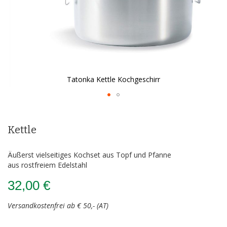
Tatonka Kettle Kochgeschirr
Zum
Anfang
der
Kettle
Bildergalerie
springen
Äußerst vielseitiges Kochset aus Topf und Pfanne
aus rostfreiem Edelstahl
32,00 €
Versandkostenfrei ab € 50,- (AT)