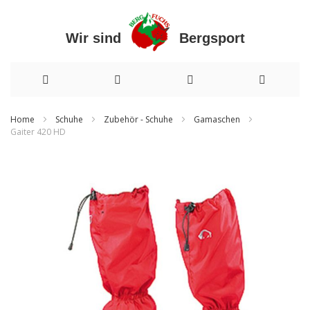
Wir sind Bergsport
Direkt
Home
Schuhe
Zubehör - Schuhe
Gamaschen
Gaiter 420 HD
zum
Zum
Inhalt
Ende
der
Bildergalerie
springen