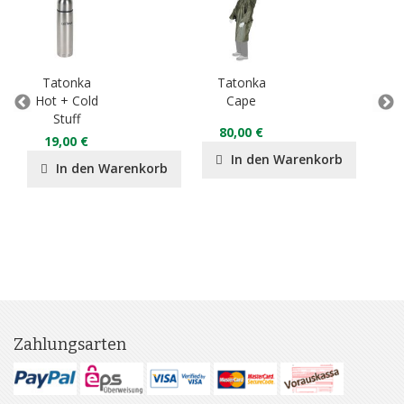
Tatonka
Tatonka
T
Hot + Cold
Cape
P
Stuff
80,00 €
6
19,00 €
In den Warenkorb
In den Warenkorb
Zahlungsarten