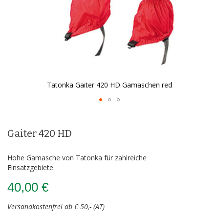
Tatonka Gaiter 420 HD Gamaschen red
Zum
Anfang
der
Gaiter 420 HD
Bildergalerie
springen
Hohe Gamasche von Tatonka für zahlreiche
Einsatzgebiete.
40,00 €
Versandkostenfrei ab € 50,- (AT)