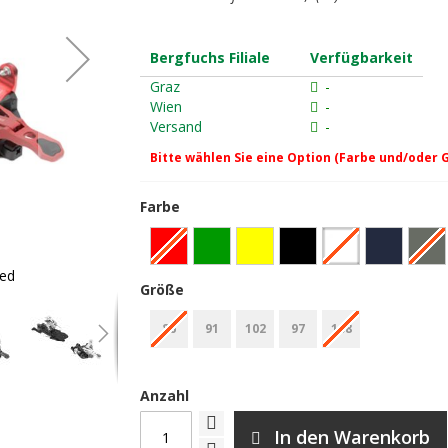
Bergfuchs Filiale
Verfügbarkeit
Graz
-
Wien
-
Versand
-
Bitte wählen Sie eine Option (Farbe und/oder 
Farbe
red
ATK Raider 13 EVO Tourenbindung -
Größe
86
91
102
97
108
Anzahl
In den Warenkorb