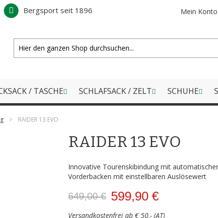
Bergsport seit 1896
Mein Konto
CKSACK / TASCHE
SCHLAFSACK / ZELT
SCHUHE
S
ng
RAIDER 13 EVO
RAIDER 13 EVO
Innovative Tourenskibindung mit automatische
Vorderbacken mit einstellbaren Auslösewert
599,90 €
649,00 €
Versandkostenfrei ab € 50,- (AT)