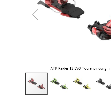
reen
ATK Raider 13 EVO Tourenbindung - 
Zum
Anfang
der