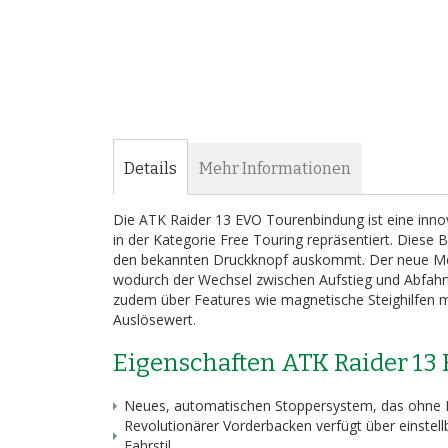
Bildergalerie
springen
Details
Mehr Informationen
Die ATK Raider 13 EVO Tourenbindung ist eine inno
in der Kategorie Free Touring repräsentiert. Dies
den bekannten Druckknopf auskommt. Der neue Mech
wodurch der Wechsel zwischen Aufstieg und Abfahr
zudem über Features wie magnetische Steighilfen m
Auslösewert.
Eigenschaften ATK Raider 13
Neues, automatischen Stoppersystem, das ohne
Revolutionärer Vorderbacken verfügt über einste
Fahrstil