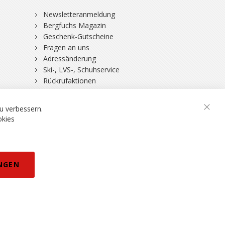
Newsletteranmeldung
Bergfuchs Magazin
Geschenk-Gutscheine
Fragen an uns
Adressänderung
Ski-, LVS-, Schuhservice
Rückrufaktionen
DSV-Skiversicherung
u verbessern.
Schli
okies
rklärung
NGEN
eisänderungen vorbehalten.