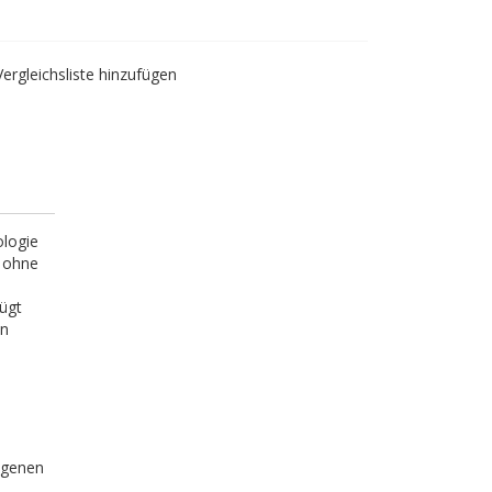
Vergleichsliste hinzufügen
ologie
s ohne
ügt
en
igenen