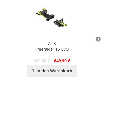
ATK
Freeraider 15 EVO
HY1
79
699,00 €
649,90 €
In de
In den Warenkorb