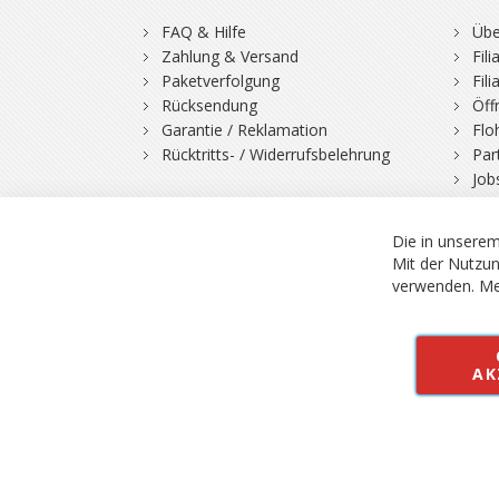
FAQ & Hilfe
Übe
Zahlung & Versand
Fil
Paketverfolgung
Fil
Rücksendung
Öff
Garantie / Reklamation
Flo
Rücktritts- / Widerrufsbelehrung
Par
Job
Die in unserem
Mit der Nutzun
verwenden.
Me
© 2026 Bergfuchs, Be
Vertrag widerruf
AK
Alle Preise inkl.