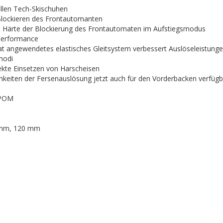
allen Tech-Skischuhen
Blockieren des Frontautomanten
iert Härte der Blockierung des Frontautomaten im Aufstiegsmodus
-Performance
t angewendetes elastisches Gleitsystem verbessert Auslöseleistung
modi
fekte Einsetzen von Harscheisen
hkeiten der Fersenauslösung jetzt auch für den Vorderbacken verfügb
, POM
 mm, 120 mm