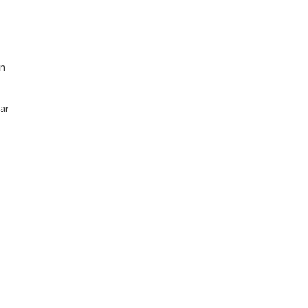
en
ar