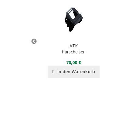
ATK
VO
Harscheisen
70,00 €
90 €
In den Warenkorb
nkorb