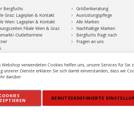
r Bergfuchs
Größenberatung
iale Graz: Lageplan & Kontakt
Ausrüstungspflege
iale Wien: Lageplan & Kontakt
Alle Marken
nungszeiten Filiale Wien & Graz
Nachhaltige Marken
hmarkt/-Outlettermine
Bergfuchs fragt nach
tner
Fragen an uns
s
 Webshop verwendeten Cookies helfen uns, unsere Services für Sie z
g unserer Dienste erklären Sie sich damit einverstanden, dass wir Co
hr darüber
rgsport S. Steiner GmbH - Shop für Bergsport, Klettern und Outdoor.
COOKIES
en
Kontakt
Impressum
AGB
Datenschutz
Barrierefreiheitse
BENUTZERDEFINIERTE EINSTELLU
ZEPTIEREN
 MWSt. in EUR, Angebot solange Vorrat reicht. Fehler, Irrtümer und Pr