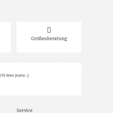
Größenberatung
070 Wien [
Karte...
]
Service