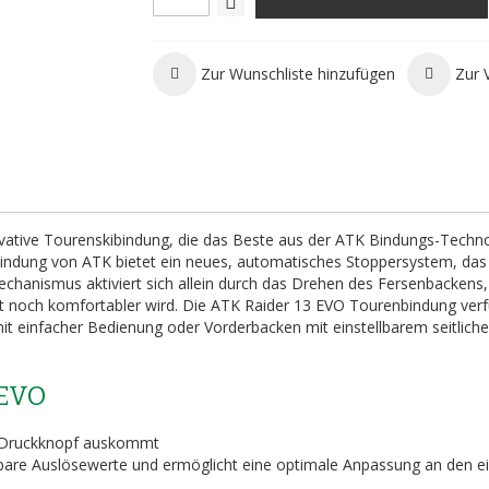
Zur Wunschliste hinzufügen
Zur 
vative Tourenskibindung, die das Beste aus der ATK Bindungs-Techn
e Bindung von ATK bietet ein neues, automatisches Stoppersystem, da
anismus aktiviert sich allein durch das Drehen des Fersenbackens,
t noch komfortabler wird. Die ATK Raider 13 EVO Tourenbindung verf
it einfacher Bedienung oder Vorderbacken mit einstellbarem seitlich
 EVO
 Druckknopf auskommt
llbare Auslösewerte und ermöglicht eine optimale Anpassung an den e