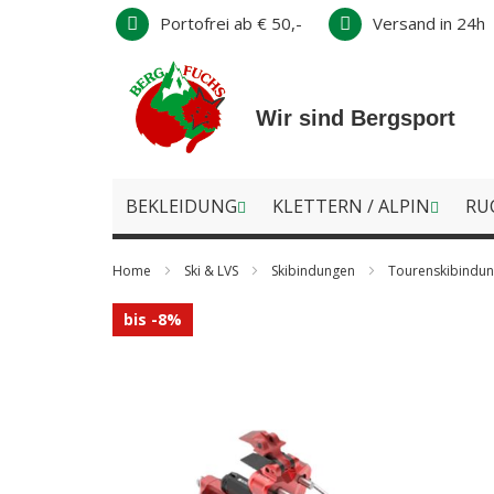
Direkt
Portofrei ab € 50,-
Versand in 24h
zum
Inhalt
Wir sind Bergsport
BEKLEIDUNG
KLETTERN / ALPIN
RU
Home
Ski & LVS
Skibindungen
Tourenskibindu
Zum
bis -8%
Ende
der
Bildergalerie
springen