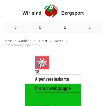
Wir sind Bergsport
Direkt
Home
Outdoor
Bücher
Karten
Hochschwabgruppe Nr. 18
zum
Zum
Inhalt
Ende
der
Bildergalerie
springen