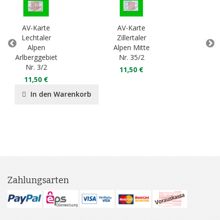
AV-Karte
AV-Karte
AV
Lechtaler
Zillertaler
En
Alpen
Alpen Mitte
Arlberggebiet
Nr. 35/2
Ges
Nr. 3/2
11,50 €
11,50 €
1
In den Warenkorb
Zahlungsarten