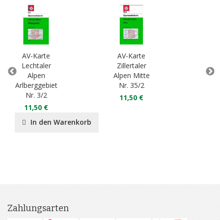
AV-Karte
AV-Karte
AV
Lechtaler
Zillertaler
En
Alpen
Alpen Mitte
Arlberggebiet
Nr. 35/2
Ges
Nr. 3/2
11,50 €
11,50 €
1
In den Warenkorb
Zahlungsarten