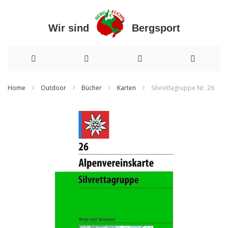
Wir sind Bergsport
Direkt
Home
Outdoor
Bücher
Karten
Silvrettagruppe Nr. 26
zum
Zum
Inhalt
Ende
der
Bildergalerie
springen