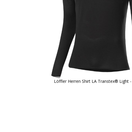
Löffler Herren Shirt LA Transtex® Light -
Zum
Anfang
der
Bildergalerie
springen