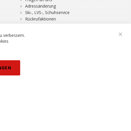
Adressänderung
Ski-, LVS-, Schuhservice
Rückrufaktionen
DSV-Skiversicherung
u verbessern.
Schli
okies
rklärung
NGEN
eisänderungen vorbehalten.