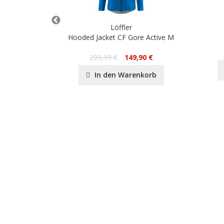
Löffler
stex Warm M
Hooded Jacket CF Gore Active M
299,99 €
149,90 €
nkorb
In den Warenkorb