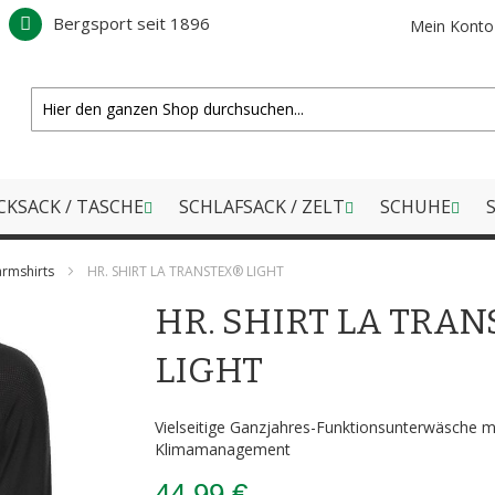
Bergsport seit 1896
Mein Konto
CKSACK / TASCHE
SCHLAFSACK / ZELT
SCHUHE
S
rmshirts
HR. SHIRT LA TRANSTEX® LIGHT
HR. SHIRT LA TRA
LIGHT
Vielseitige Ganzjahres-Funktionsunterwäsche m
Klimamanagement
44,99 €