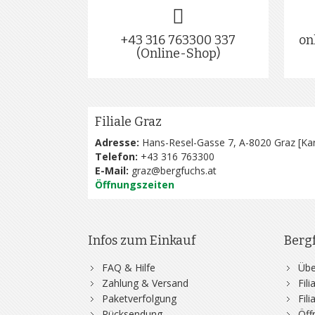
+43 316 763300 337
on
(Online-Shop)
Filiale Graz
Adresse:
Hans-Resel-Gasse 7, A-8020 Graz [
Kar
Telefon:
+43 316 763300
E-Mail:
graz@bergfuchs.at
Öffnungszeiten
Infos zum Einkauf
Berg
FAQ & Hilfe
Übe
Zahlung & Versand
Fil
Paketverfolgung
Fil
Rücksendung
Öff