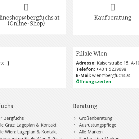
lineshop@bergfuchs.at
Kaufberatung
(Online-Shop)
Filiale Wien
te...
]
Adresse:
Kaiserstraße 15, A-1
Telefon:
+43 1 5239698
E-Mail:
wien@bergfuchs.at
Öffnungszeiten
fuchs
Beratung
r Bergfuchs
Größenberatung
iale Graz: Lageplan & Kontakt
Ausrüstungspflege
iale Wien: Lageplan & Kontakt
Alle Marken
nungszeiten Filiale Wien & Graz
Nachhaltige Marken