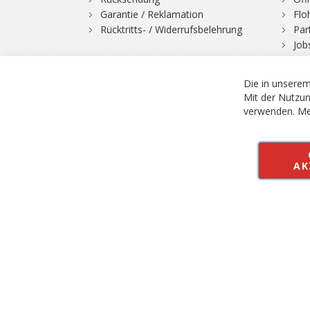
Garantie / Reklamation
Flo
Rücktritts- / Widerrufsbelehrung
Par
Job
Die in unserem
Mit der Nutzun
verwenden.
Me
© 2026 Bergfuchs, Be
Vertrag widerruf
AK
Alle Preise inkl.