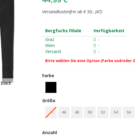
Versandkostenfrei ab € 50,- (AT)
Bergfuchs Filiale
Verfügbarkeit
Graz
-
Wien
-
Versand
-
Bitte wählen Sie eine Option (Farbe und/oder 
Farbe
 Black
Größe
44
46
48
50
52
54
56
Anzahl