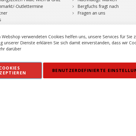
hmarkt/-Outlettermine
Bergfuchs fragt nach
tner
Fragen an uns
s
 Webshop verwendeten Cookies helfen uns, unsere Services für Sie z
g unserer Dienste erklären Sie sich damit einverstanden, dass wir Co
hr darüber
rgsport S. Steiner GmbH - Shop für Bergsport, Klettern und Outdoor.
COOKIES
en
Kontakt
Impressum
AGB
Datenschutz
Barrierefreiheitse
BENUTZERDEFINIERTE EINSTELLU
ZEPTIEREN
 MWSt. in EUR, Angebot solange Vorrat reicht. Fehler, Irrtümer und Pr