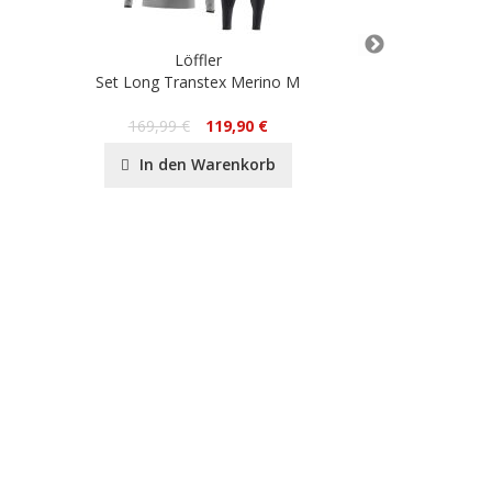
Löffler
L
Set Long Transtex Merino M
STURMHAU
19
169,99 €
119,90 €
In de
In den Warenkorb