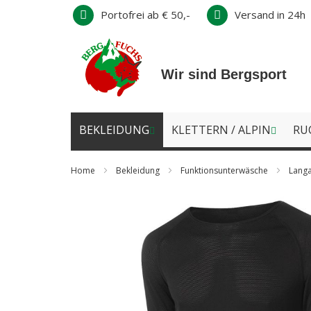
Direkt
Portofrei ab € 50,-
Versand in 24h
zum
Inhalt
Wir sind Bergsport
BEKLEIDUNG
KLETTERN / ALPIN
RU
Home
Bekleidung
Funktionsunterwäsche
Langa
Zum
Ende
der
Bildergalerie
springen