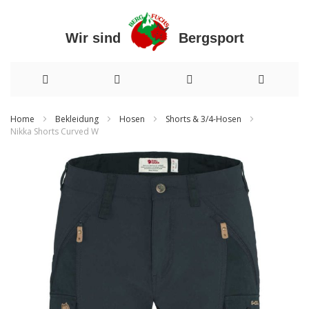
Wir sind Bergsport
Direkt
Home
Bekleidung
Hosen
Shorts & 3/4-Hosen
Nikka Shorts Curved W
zum
Zum
Inhalt
Ende
der
Bildergalerie
springen