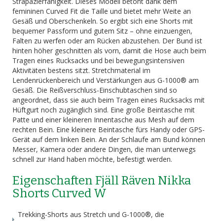
Strapazierfähigkeit. Dieses Modell betont dank dem
femininen Curved Fit die Taille und bietet mehr Weite an
Gesäß und Oberschenkeln. So ergibt sich eine Shorts mit
bequemer Passform und gutem Sitz – ohne einzuengen,
Falten zu werfen oder am Rücken abzustehen. Der Bund ist
hinten höher geschnitten als vorn, damit die Hose auch beim
Tragen eines Rucksacks und bei bewegungsintensiven
Aktivitäten bestens sitzt. Stretchmaterial im
Lendenrückenbereich und Verstärkungen aus G-1000® am
Gesäß. Die Reißverschluss-Einschubtaschen sind so
angeordnet, dass sie auch beim Tragen eines Rucksacks mit
Hüftgurt noch zugänglich sind. Eine große Beintasche mit
Patte und einer kleineren Innentasche aus Mesh auf dem
rechten Bein. Eine kleinere Beintasche fürs Handy oder GPS-
Gerät auf dem linken Bein. An der Schlaufe am Bund können
Messer, Kamera oder andere Dingen, die man unterwegs
schnell zur Hand haben möchte, befestigt werden.
Eigenschaften Fjäll Räven Nikka
Shorts Curved W
Trekking-Shorts aus Stretch und G-1000®, die