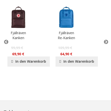
Fjällräven
Fjällräven
Fj
Kanken
Re-Kanken
Gr
99,99 €
109,99 €
9
69,90 €
64,90 €
In den Warenkorb
In den Warenkorb