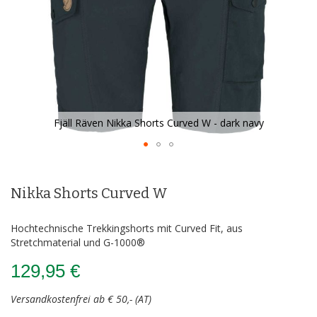
Fjäll Räven Nikka Shorts Curved W - dark navy
Zum
Anfang
der
Nikka Shorts Curved W
Bildergalerie
springen
Hochtechnische Trekkingshorts mit Curved Fit, aus
Stretchmaterial und G-1000®
129,95 €
Versandkostenfrei ab € 50,- (AT)