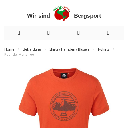
Wir sind Bergsport
Direkt
Home
Bekleidung
Shirts / Hemden / Blusen
T-Shirts
Roundel Mens Tee
zum
Zum
Inhalt
Ende
der
Bildergalerie
springen