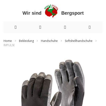
Wir sind Bergsport
Direkt
Home
Bekleidung
Handschuhe
Softshellhandschuhe
IMPULSE
zum
Zum
Inhalt
Ende
der
Bildergalerie
springen