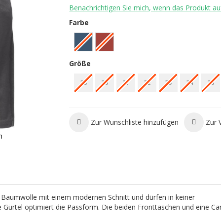
Benachrichtigen Sie mich, wenn das Produkt auf
Farbe
Größe
28
30
31
32
33
34
36
Zur Wunschliste hinzufügen
Zur 
n
 Baumwolle mit einem modernen Schnitt und dürfen in keiner
are Gürtel optimiert die Passform. Die beiden Fronttaschen und eine Ca