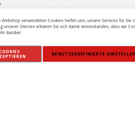
s
 Webshop verwendeten Cookies helfen uns, unsere Services für Sie z
g unserer Dienste erklären Sie sich damit einverstanden, dass wir Co
hr darüber
rgsport S. Steiner GmbH - Shop für Bergsport, Klettern und Outdoor.
COOKIES
en
Kontakt
Impressum
AGB
Datenschutz
Barrierefreiheitse
BENUTZERDEFINIERTE EINSTELLU
ZEPTIEREN
 MWSt. in EUR, Angebot solange Vorrat reicht. Fehler, Irrtümer und Pr