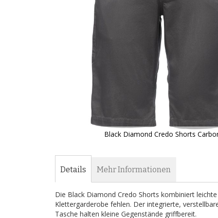
Black Diamond Credo Shorts Carbo
Zum
Anfang
der
Details
Mehr Informationen
Bildergalerie
springen
Die Black Diamond Credo Shorts kombiniert leichte
Klettergarderobe fehlen. Der integrierte, verstellb
Tasche halten kleine Gegenstände griffbereit.