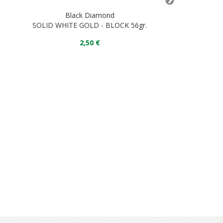
Black Diamond
Black
SOLID WHITE GOLD - BLOCK 56gr.
HOTFORGE SCR
2,50 €
13