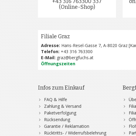
+43 316 763300 337
on
(Online-Shop)
Filiale Graz
Adresse:
Hans-Resel-Gasse 7, A-8020 Graz [
Kar
Telefon:
+43 316 763300
E-Mail:
graz@bergfuchs.at
Öffnungszeiten
Infos zum Einkauf
Berg
FAQ & Hilfe
Übe
Zahlung & Versand
Fil
Paketverfolgung
Fil
Rücksendung
Öff
Garantie / Reklamation
Flo
Rücktritts- / Widerrufsbelehrung
Par