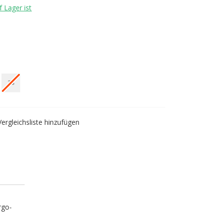
 Lager ist
38
Vergleichsliste hinzufügen
rgo-