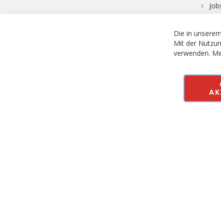
Job
Die in unserem
Mit der Nutzun
verwenden.
Me
© 2026 Bergfuchs, Be
Vertrag widerruf
AK
Alle Preise inkl.