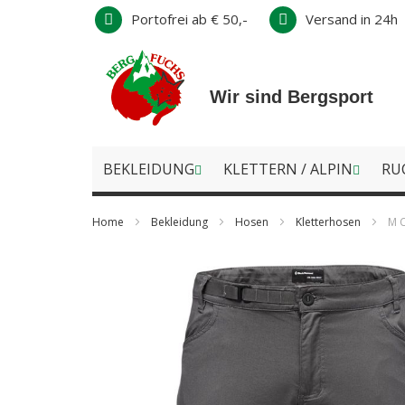
Direkt
Portofrei ab € 50,-
Versand in 24h
zum
Inhalt
Wir sind Bergsport
BEKLEIDUNG
KLETTERN / ALPIN
RU
Home
Bekleidung
Hosen
Kletterhosen
M 
Zum
Ende
der
Bildergalerie
springen