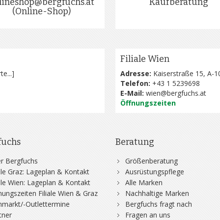
lineshop@bergfuchs.at
Kaufberatung
(Online-Shop)
Filiale Wien
te...
]
Adresse:
Kaiserstraße 15, A-1
Telefon:
+43 1 5239698
E-Mail:
wien@bergfuchs.at
Öffnungszeiten
fuchs
Beratung
r Bergfuchs
Größenberatung
iale Graz: Lageplan & Kontakt
Ausrüstungspflege
iale Wien: Lageplan & Kontakt
Alle Marken
nungszeiten Filiale Wien & Graz
Nachhaltige Marken
hmarkt/-Outlettermine
Bergfuchs fragt nach
tner
Fragen an uns