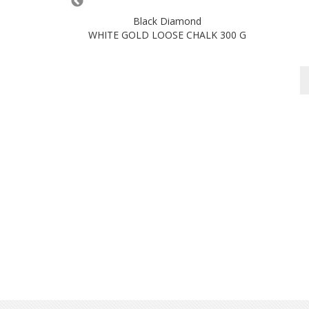
nd
Black Diamond
4
WHITE GOLD LOOSE CHALK 300 G
nkorb