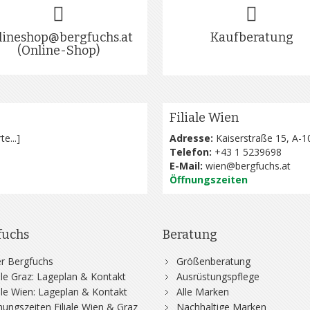
lineshop@bergfuchs.at
Kaufberatung
(Online-Shop)
Filiale Wien
te...
]
Adresse:
Kaiserstraße 15, A-1
Telefon:
+43 1 5239698
E-Mail:
wien@bergfuchs.at
Öffnungszeiten
fuchs
Beratung
r Bergfuchs
Größenberatung
iale Graz: Lageplan & Kontakt
Ausrüstungspflege
iale Wien: Lageplan & Kontakt
Alle Marken
nungszeiten Filiale Wien & Graz
Nachhaltige Marken