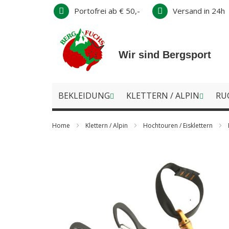
Direkt
Portofrei ab € 50,-
Versand in 24h
zum
Inhalt
Wir sind Bergsport
BEKLEIDUNG
KLETTERN / ALPIN
RU
Home
Klettern / Alpin
Hochtouren / Eisklettern
Zum
Ende
der
Bildergalerie
springen