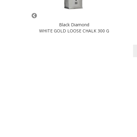
nd
Black Diamond
4
WHITE GOLD LOOSE CHALK 300 G
nkorb