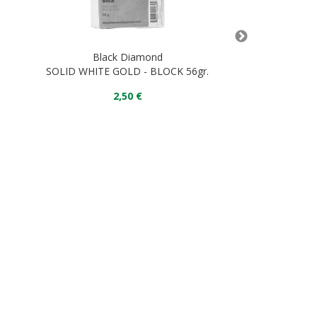
Black Diamond
Black
SOLID WHITE GOLD - BLOCK 56gr.
HOTFORGE SCR
2,50 €
13