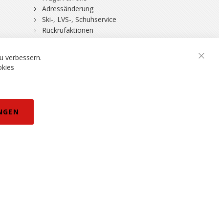
Adressänderung
Ski-, LVS-, Schuhservice
Rückrufaktionen
DSV-Skiversicherung
u verbessern.
Schli
okies
rklärung
NGEN
eisänderungen vorbehalten.