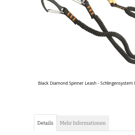
Black Diamond Spinner Leash - Schlingensystem fü
Zum
Anfang
der
Bildergalerie
springen
Details
Mehr Informationen