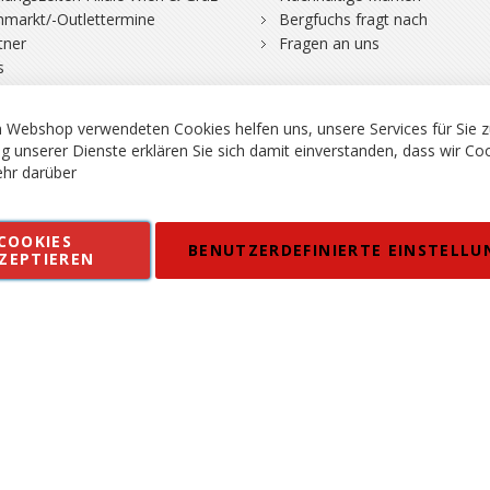
hmarkt/-Outlettermine
Bergfuchs fragt nach
tner
Fragen an uns
s
 Webshop verwendeten Cookies helfen uns, unsere Services für Sie z
g unserer Dienste erklären Sie sich damit einverstanden, dass wir Co
hr darüber
rgsport S. Steiner GmbH - Shop für Bergsport, Klettern und Outdoor.
COOKIES
en
Kontakt
Impressum
AGB
Datenschutz
Barrierefreiheitse
BENUTZERDEFINIERTE EINSTELLU
ZEPTIEREN
 MWSt. in EUR, Angebot solange Vorrat reicht. Fehler, Irrtümer und Pr