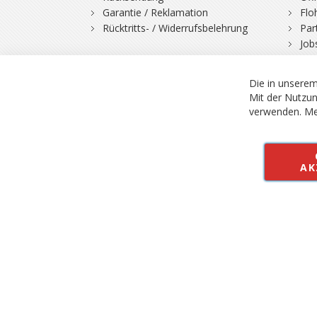
Garantie / Reklamation
Flo
Rücktritts- / Widerrufsbelehrung
Par
Job
Die in unserem
Mit der Nutzun
verwenden.
Me
© 2026 Bergfuchs, Be
Vertrag widerruf
AK
Alle Preise inkl.