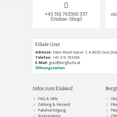
+43 316 763300 337
on
(Online-Shop)
Filiale Graz
Adresse:
Hans-Resel-Gasse 7, A-8020 Graz [
Kar
Telefon:
+43 316 763300
E-Mail:
graz@bergfuchs.at
Öffnungszeiten
Infos zum Einkauf
Berg
FAQ & Hilfe
Übe
Zahlung & Versand
Fil
Paketverfolgung
Fil
Rücksendung
Öff