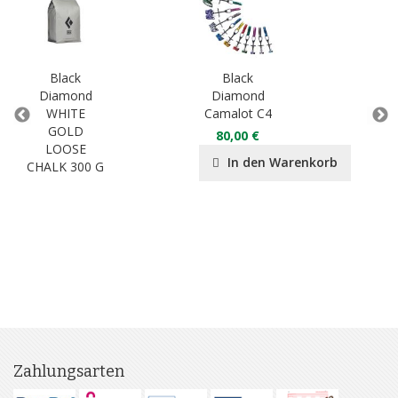
Black
Black
Diamond
Diamond
D
WHITE
Camalot C4
Exp
GOLD
80,00 €
LOOSE
In den Warenkorb
CHALK 300 G
Zahlungsarten