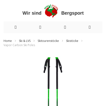
Wir sind Bergsport
Direkt
Home
Ski & LVS
Skitourenstöcke
Skistöcke
Vapor Carbon Ski Poles
zum
Zum
Inhalt
Ende
der
Bildergalerie
springen