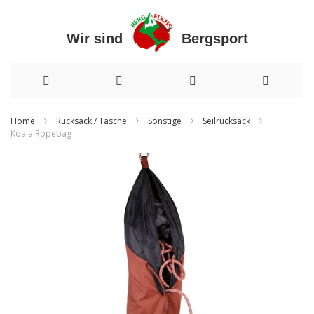
Wir sind Bergsport
Direkt
Home
Rucksack / Tasche
Sonstige
Seilrucksack
Koala Ropebag
zum
Zum
Inhalt
Ende
der
Bildergalerie
springen