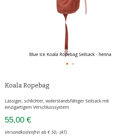
Blue Ice Koala Ropebag Seilsack - henna
Zum
Anfang
der
Koala Ropebag
Bildergalerie
springen
Lässiger, schlichter, widerstandsfähiger Seilsack mit
einzigartigem Verschlusssystem
55,00 €
Versandkostenfrei ab € 50,- (AT)