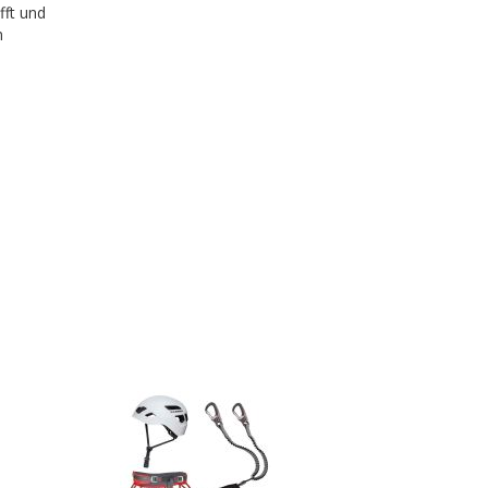
fft und
m