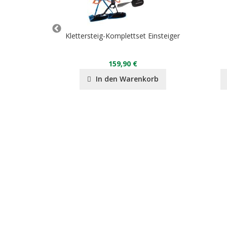
Klettersteig-Komplettset Einsteiger
anja 18 cm
159,90 €
nkorb
In den Warenkorb