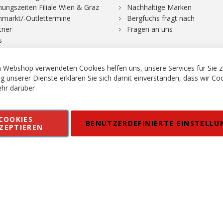
nungszeiten Filiale Wien & Graz
Nachhaltige Marken
hmarkt/-Outlettermine
Bergfuchs fragt nach
tner
Fragen an uns
s
 Webshop verwendeten Cookies helfen uns, unsere Services für Sie z
g unserer Dienste erklären Sie sich damit einverstanden, dass wir Co
hr darüber
rgsport S. Steiner GmbH - Shop für Bergsport, Klettern und Outdoor.
COOKIES
en
Kontakt
Impressum
AGB
Datenschutz
Barrierefreiheitse
BENUTZERDEFINIERTE EINSTELLU
ZEPTIEREN
 MWSt. in EUR, Angebot solange Vorrat reicht. Fehler, Irrtümer und Pr