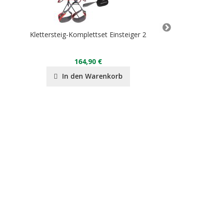
Klettersteig-Komplettset Einsteiger 2
ENER
164,90 €
59,90 
In den Warenkorb
In de