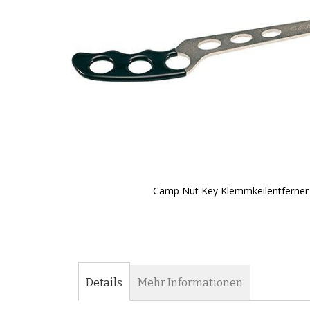
Camp Nut Key Klemmkeilentferner
Zum
Anfang
der
Bildergalerie
springen
Details
Mehr Informationen