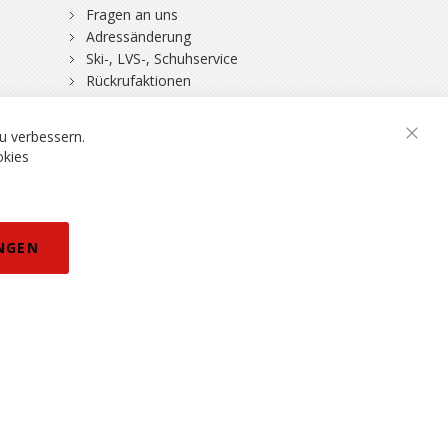
Fragen an uns
Adressänderung
Ski-, LVS-, Schuhservice
Rückrufaktionen
DSV-Skiversicherung
u verbessern.
Schli
okies
rklärung
NGEN
eisänderungen vorbehalten.