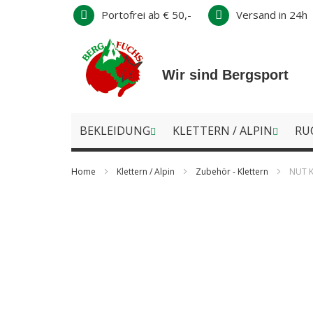
Direkt
Portofrei ab € 50,-
Versand in 24h
zum
Inhalt
Wir sind Bergsport
BEKLEIDUNG
KLETTERN / ALPIN
RU
Home
Klettern / Alpin
Zubehör - Klettern
NUT 
Zum
Ende
der
Bildergalerie
springen