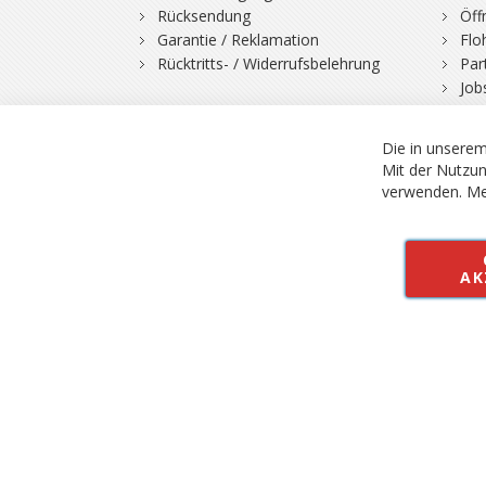
Rücksendung
Öff
Garantie / Reklamation
Flo
Rücktritts- / Widerrufsbelehrung
Par
Job
Die in unserem
Mit der Nutzun
verwenden.
Me
© 2026 Bergfuchs, Be
Vertrag widerruf
AK
Alle Preise inkl.