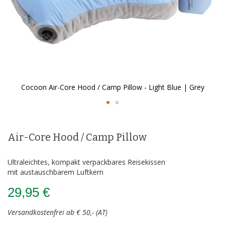
Cocoon Air-Core Hood / Camp Pillow - Light Blue | Grey
Zum
Anfang
der
Air-Core Hood / Camp Pillow
Bildergalerie
springen
Ultraleichtes, kompakt verpackbares Reisekissen
mit austauschbarem Luftkern
29,95 €
Versandkostenfrei ab € 50,- (AT)