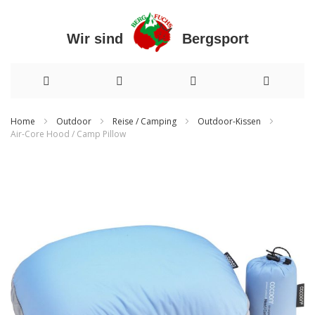
Wir sind Bergsport
Direkt
Home
Outdoor
Reise / Camping
Outdoor-Kissen
Air-Core Hood / Camp Pillow
zum
Zum
Inhalt
Ende
der
Bildergalerie
springen