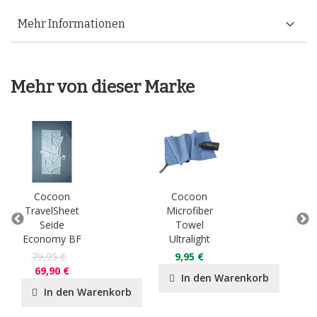
Mehr Informationen
Mehr von dieser Marke
Cocoon
Cocoon
C
TravelSheet
Microfiber
Tra
Seide
Towel
Ä
Economy BF
Ultralight
Ba
79,95 €
9,95 €
3
69,90 €
In den Warenkorb
In den Warenkorb