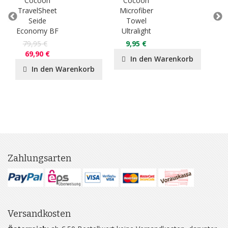
Cocoon
Cocoon
C
TravelSheet
Microfiber
Tra
Seide
Towel
Ä
Economy BF
Ultralight
Ba
79,95 €
9,95 €
3
69,90 €
In den Warenkorb
In den Warenkorb
Zahlungsarten
Versandkosten