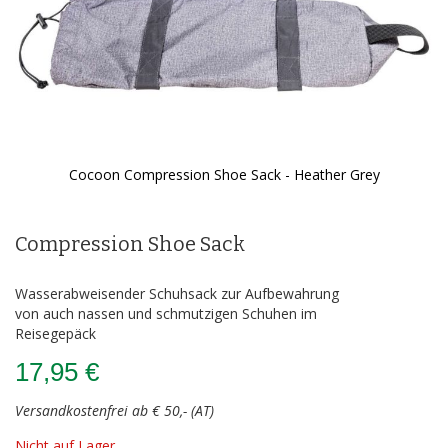
Cocoon Compression Shoe Sack - Heather Grey
Zum
Anfang
der
Compression Shoe Sack
Bildergalerie
springen
Wasserabweisender Schuhsack zur Aufbewahrung
von auch nassen und schmutzigen Schuhen im
Reisegepäck
17,95 €
Versandkostenfrei ab € 50,- (AT)
Nicht auf Lager