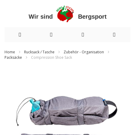
Wir sind Bergsport
Direkt
Home
Rucksack / Tasche
Zubehör - Organisation
Packsäcke
Compression Shoe Sack
zum
Inhalt
Zum
Ende
der
Bildergalerie
springen