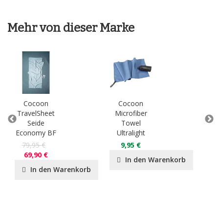
Mehr von dieser Marke
Cocoon
Cocoon
C
TravelSheet
Microfiber
Tra
Seide
Towel
Ä
Economy BF
Ultralight
Ba
79,95 €
9,95 €
3
69,90 €
In den Warenkorb
In den Warenkorb