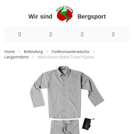
Wir sind Bergsport
Direkt
Home
Bekleidung
Funktionsunterwäsche
Langarmshirts
Men's Insect Shield Travel Pyjama
zum
Inhalt
Zum
Ende
der
Bildergalerie
springen