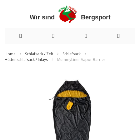
Wir sind Bergsport
Direkt
Home
Schlafsack / Zelt
Schlafsack
Hüttenschlafsack / Inlays
MummyLiner Vapor Barrier
zum
Inhalt
Zum
Ende
der
Bildergalerie
springen