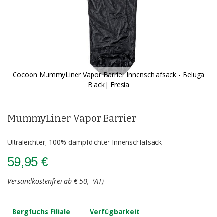
Cocoon MummyLiner Vapor Barrier Innenschlafsack - Beluga
Black| Fresia
Zum
Anfang
der
MummyLiner Vapor Barrier
Bildergalerie
springen
Ultraleichter, 100% dampfdichter Innenschlafsack
59,95 €
Versandkostenfrei ab € 50,- (AT)
Bergfuchs Filiale
Verfügbarkeit