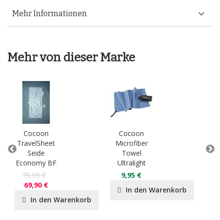
Mehr Informationen
Mehr von dieser Marke
Cocoon
Cocoon
C
TravelSheet
Microfiber
Tra
Seide
Towel
Ä
Economy BF
Ultralight
Ba
79,95 €
9,95 €
3
69,90 €
In den Warenkorb
In den Warenkorb