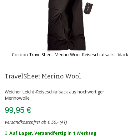
Cocoon TravelSheet Merino Wool Reiseschlafsack - black
Zum
Anfang
der
TravelSheet Merino Wool
Bildergalerie
springen
Weicher Leicht-Reiseschlafsack aus hochwertiger
Merinowolle
99,95 €
Versandkostenfrei ab € 50,- (AT)
Auf Lager, Versandfertig in 1 Werktag