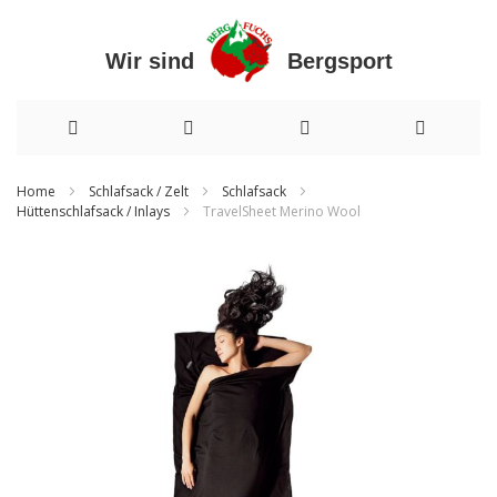
Wir sind Bergsport
Direkt
Home
Schlafsack / Zelt
Schlafsack
Hüttenschlafsack / Inlays
TravelSheet Merino Wool
zum
Inhalt
Zum
Ende
der
Bildergalerie
springen