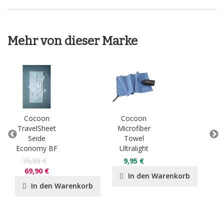
Mehr von dieser Marke
Cocoon
Cocoon
C
TravelSheet
Microfiber
Tra
Seide
Towel
Ä
Economy BF
Ultralight
Ba
79,95 €
9,95 €
3
69,90 €
In den Warenkorb
In den Warenkorb