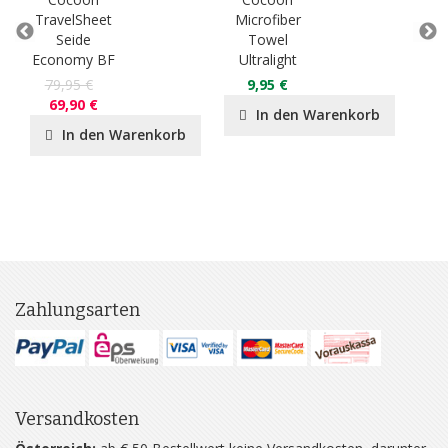
TravelSheet
Microfiber
Tra
Seide
Towel
Ä
Economy BF
Ultralight
Ba
79,95 €
9,95 €
3
69,90 €
In den Warenkorb
In den Warenkorb
Zahlungsarten
Versandkosten