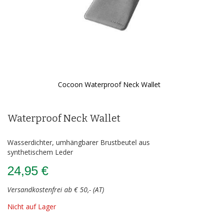
Cocoon Waterproof Neck Wallet
Zum
Anfang
der
Waterproof Neck Wallet
Bildergalerie
springen
Wasserdichter, umhängbarer Brustbeutel aus
synthetischem Leder
24,95 €
Versandkostenfrei ab € 50,- (AT)
Nicht auf Lager