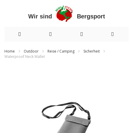
Wir sind Bergsport
Direkt
Home
Outdoor
Reise / Camping
Sicherheit
Waterproof Neck Wallet
zum
Zum
Inhalt
Ende
der
Bildergalerie
springen