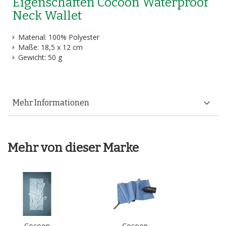
Eigenschaften Cocoon Waterproof
Neck Wallet
Material: 100% Polyester
Maße: 18,5 x 12 cm
Gewicht: 50 g
Mehr Informationen
Mehr von dieser Marke
Cocoon
Cocoon
C