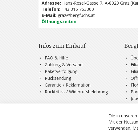
Adresse:
Hans-Resel-Gasse 7, A-8020 Graz [
Kar
Telefon:
+43 316 763300
E-Mail:
graz@bergfuchs.at
Öffnungszeiten
Infos zum Einkauf
Berg
FAQ & Hilfe
Übe
Zahlung & Versand
Fil
Paketverfolgung
Fil
Rücksendung
Öff
Garantie / Reklamation
Flo
Rücktritts- / Widerrufsbelehrung
Par
Job
Die in unserem
Mit der Nutzun
verwenden.
Me
© 2026 Bergfuchs, Be