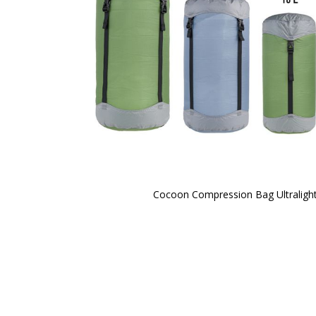
Cocoon Compression Bag Ultraligh
Zum
Anfang
der
Bildergalerie
springen