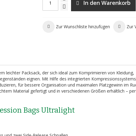
In den Warenkorb
Zur Wunschliste hinzufügen
Zur 
em leichter Packsack, der sich ideal zum Komprimieren von Kleidung,
genständen eignen. Mit Hilfe des integrierten Kompressionssystems
eduzieren, für bessere Organisation und maximalen Platzgewinn im Ru
chtem Material gefertigt und in verschiedenen Größen erhältlich – per
ssion Bags Ultralight
s und zwei Side-Release Schnallen