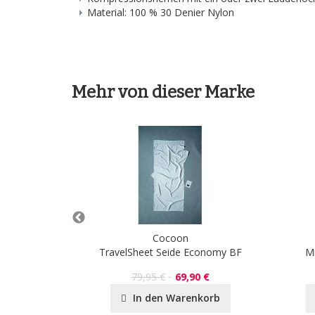
Material: 100 % 30 Denier Nylon
Mehr von dieser Marke
Cocoon
ofaser
TravelSheet Seide Economy BF
Mi
79,95 €
69,90 €
In den Warenkorb