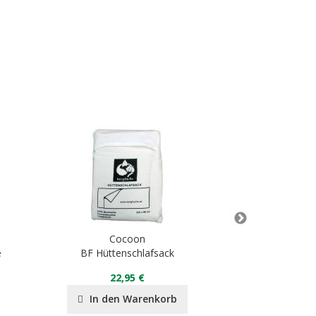
Cocoon
C
e
BF Hüttenschlafsack
TravelS
22,95 €
89
In den Warenkorb
In de