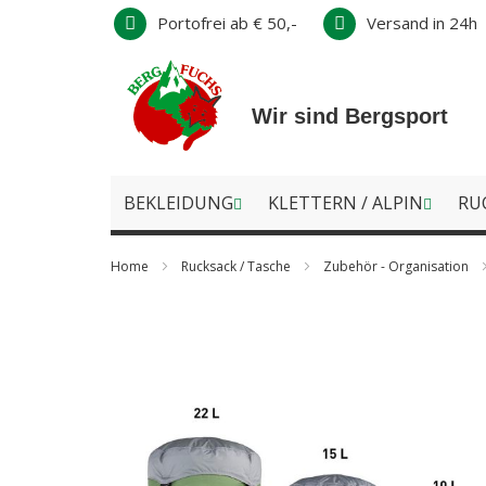
Direkt
Portofrei ab € 50,-
Versand in 24h
zum
Inhalt
Wir sind Bergsport
BEKLEIDUNG
KLETTERN / ALPIN
RU
Home
Rucksack / Tasche
Zubehör - Organisation
Zum
Ende
der
Bildergalerie
springen