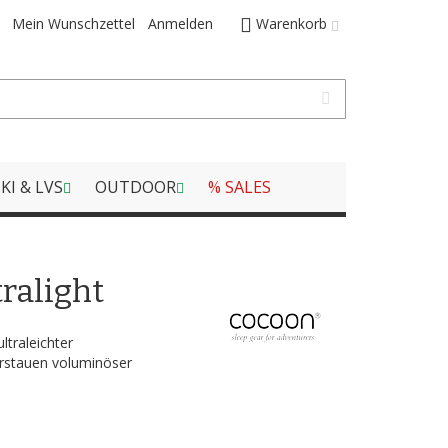
Mein Wunschzettel
Anmelden
Warenkorb
KI & LVS
OUTDOOR
% SALES
ralight
ltraleichter
rstauen voluminöser