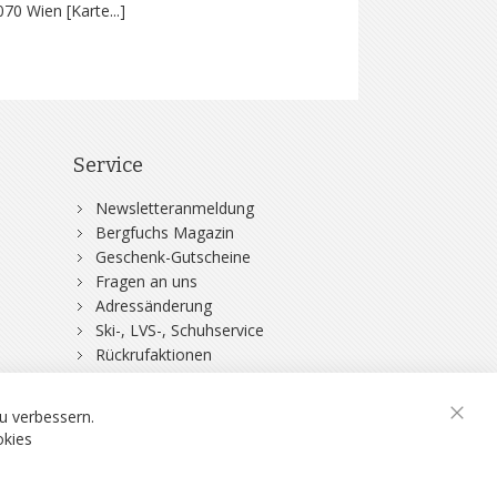
070 Wien [
Karte...
]
Service
Newsletteranmeldung
Bergfuchs Magazin
Geschenk-Gutscheine
Fragen an uns
Adressänderung
Ski-, LVS-, Schuhservice
Rückrufaktionen
DSV-Skiversicherung
u verbessern.
Schli
okies