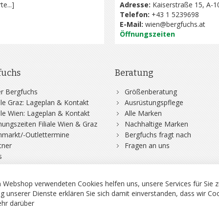
te...
]
Adresse:
Kaiserstraße 15, A-1
Telefon:
+43 1 5239698
E-Mail:
wien@bergfuchs.at
Öffnungszeiten
fuchs
Beratung
r Bergfuchs
Größenberatung
iale Graz: Lageplan & Kontakt
Ausrüstungspflege
iale Wien: Lageplan & Kontakt
Alle Marken
nungszeiten Filiale Wien & Graz
Nachhaltige Marken
hmarkt/-Outlettermine
Bergfuchs fragt nach
tner
Fragen an uns
s
 Webshop verwendeten Cookies helfen uns, unsere Services für Sie z
g unserer Dienste erklären Sie sich damit einverstanden, dass wir Co
hr darüber
rgsport S. Steiner GmbH - Shop für Bergsport, Klettern und Outdoor.