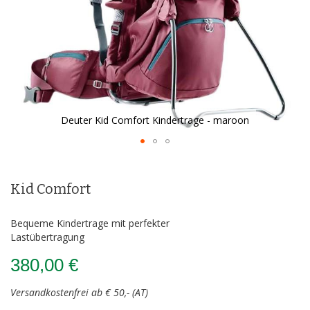
Deuter Kid Comfort Kindertrage - maroon
Zum
Anfang
der
Kid Comfort
Bildergalerie
springen
Bequeme Kindertrage mit perfekter
Lastübertragung
380,00 €
Versandkostenfrei ab € 50,- (AT)