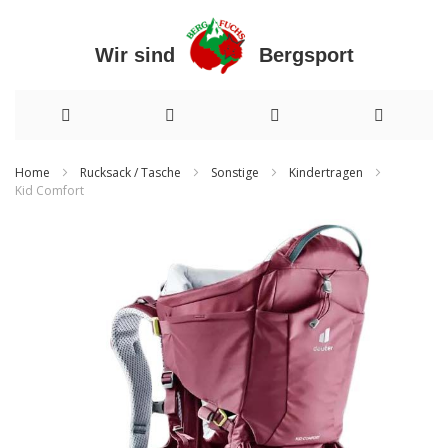
Wir sind Bergsport
Direkt
Home
Rucksack / Tasche
Sonstige
Kindertragen
Kid Comfort
zum
Zum
Inhalt
Ende
der
Bildergalerie
springen