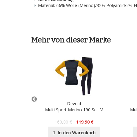
Material: 66% Wolle (Merino)/32% Polyamid/2% E
Mehr von dieser Marke
Devold
Sock
Multi Sport Merino 190 Set M
Mul
0 €
160,00 €
119,90 €
nkorb
In den Warenkorb