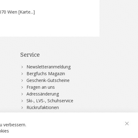
070 Wien [
Karte...
]
Service
Newsletteranmeldung
Bergfuchs Magazin
Geschenk-Gutscheine
Fragen an uns
Adressänderung
Ski-, LVS-, Schuhservice
Rückrufaktionen
DSV-Skiversicherung
u verbessern.
Schli
okies