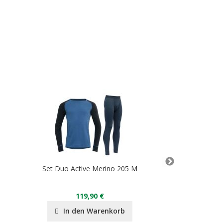
Set Duo Active Merino 205 M
D
BF Duo Active Me
119,90 €
90,00 
In den Warenkorb
In de