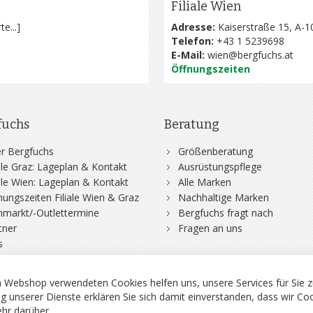
Filiale Wien
te...
]
Adresse:
Kaiserstraße 15, A-1
Telefon:
+43 1 5239698
E-Mail:
wien@bergfuchs.at
Öffnungszeiten
fuchs
Beratung
r Bergfuchs
Größenberatung
iale Graz: Lageplan & Kontakt
Ausrüstungspflege
iale Wien: Lageplan & Kontakt
Alle Marken
nungszeiten Filiale Wien & Graz
Nachhaltige Marken
hmarkt/-Outlettermine
Bergfuchs fragt nach
tner
Fragen an uns
s
 Webshop verwendeten Cookies helfen uns, unsere Services für Sie z
g unserer Dienste erklären Sie sich damit einverstanden, dass wir Co
hr darüber