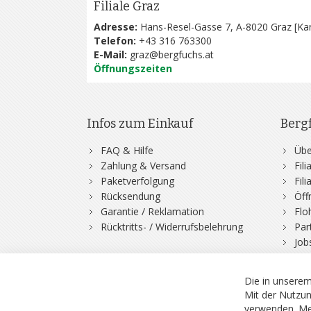
Filiale Graz
Adresse:
Hans-Resel-Gasse 7, A-8020 Graz [
Kar
Telefon:
+43 316 763300
E-Mail:
graz@bergfuchs.at
Öffnungszeiten
Infos zum Einkauf
Berg
FAQ & Hilfe
Übe
Zahlung & Versand
Fil
Paketverfolgung
Fil
Rücksendung
Öff
Garantie / Reklamation
Flo
Rücktritts- / Widerrufsbelehrung
Par
Job
Die in unserem
Mit der Nutzun
verwenden.
Me