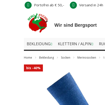
Direkt
Portofrei ab € 50,-
Versand in 24h
zum
Inhalt
Wir sind Bergsport
BEKLEIDUNG
KLETTERN / ALPIN
RU
Home
Bekleidung
Socken
Merinosocken
M
Zum
bis -40%
Ende
der
Bildergalerie
springen