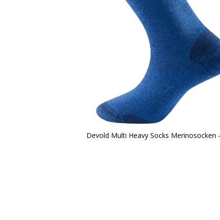
Devold Multi Heavy Socks Merinosocken -
Zum
Anfang
der
Bildergalerie
springen