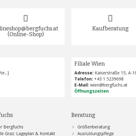
lineshop@bergfuchs.at
Kaufberatung
(Online-Shop)
Filiale Wien
te...
]
Adresse:
Kaiserstraße 15, A-1
Telefon:
+43 1 5239698
E-Mail:
wien@bergfuchs.at
Öffnungszeiten
fuchs
Beratung
r Bergfuchs
Größenberatung
iale Graz: Lageplan & Kontakt
Ausrüstungspflege