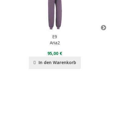
E9
Aria2
E9
95,00 €
8
In den Warenkorb
In de