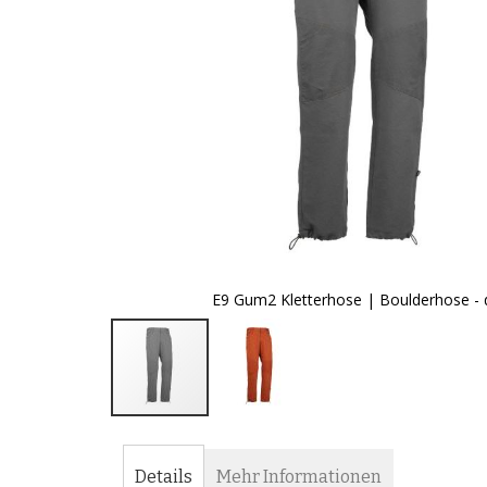
E9 Gum2 Kletterhose | Boulderhose - 
Zum
Anfang
der
Details
Mehr Informationen