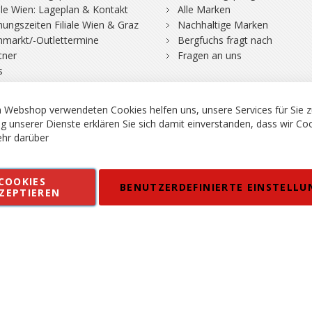
iale Wien: Lageplan & Kontakt
Alle Marken
nungszeiten Filiale Wien & Graz
Nachhaltige Marken
hmarkt/-Outlettermine
Bergfuchs fragt nach
tner
Fragen an uns
s
 Webshop verwendeten Cookies helfen uns, unsere Services für Sie z
g unserer Dienste erklären Sie sich damit einverstanden, dass wir Co
hr darüber
rgsport S. Steiner GmbH - Shop für Bergsport, Klettern und Outdoor.
COOKIES
en
Kontakt
Impressum
AGB
Datenschutz
Barrierefreiheitse
BENUTZERDEFINIERTE EINSTELLU
ZEPTIEREN
 MWSt. in EUR, Angebot solange Vorrat reicht. Fehler, Irrtümer und Pr