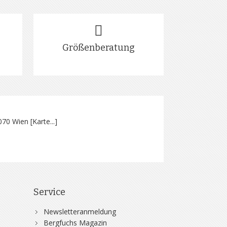
Größenberatung
070 Wien [
Karte...
]
Service
Newsletteranmeldung
Bergfuchs Magazin