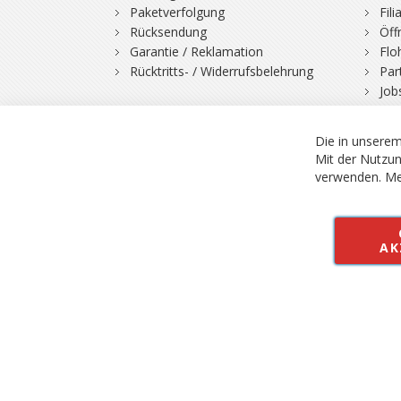
Paketverfolgung
Fil
Rücksendung
Öff
Garantie / Reklamation
Flo
Rücktritts- / Widerrufsbelehrung
Par
Job
Die in unserem
Mit der Nutzun
verwenden.
Me
© 2026 Bergfuchs, Be
Vertrag widerruf
AK
Alle Preise inkl.