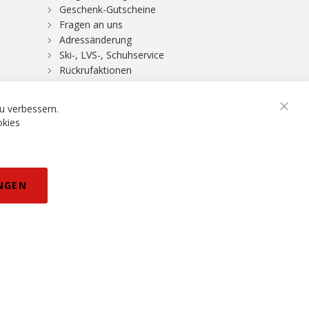
Geschenk-Gutscheine
Fragen an uns
Adressänderung
Ski-, LVS-, Schuhservice
Rückrufaktionen
DSV-Skiversicherung
u verbessern.
Schli
okies
rklärung
NGEN
eisänderungen vorbehalten.