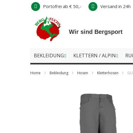
Direkt
Portofrei ab € 50,-
Versand in 24h
zum
Inhalt
Wir sind Bergsport
BEKLEIDUNG
KLETTERN / ALPIN
RU
Home
Bekleidung
Hosen
Kletterhosen
GU
Zum
Ende
der
Bildergalerie
springen