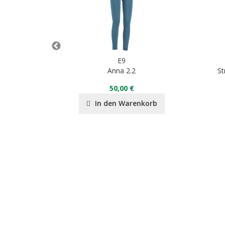
E9
RY
Anna 2.2
St
50,00 €
nkorb
In den Warenkorb