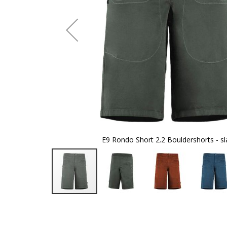
te
E9 Rondo Short 2.2 Bouldershorts - sl
Zum
Anfang
der