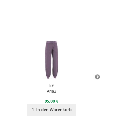
E9
Aria2
E9
95,00 €
8
In den Warenkorb
In de