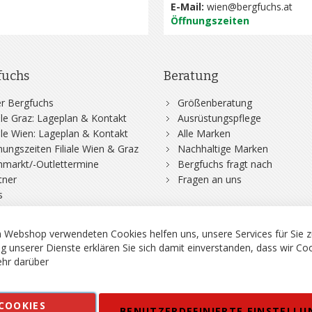
E-Mail:
wien@bergfuchs.at
Öffnungszeiten
fuchs
Beratung
r Bergfuchs
Größenberatung
iale Graz: Lageplan & Kontakt
Ausrüstungspflege
iale Wien: Lageplan & Kontakt
Alle Marken
nungszeiten Filiale Wien & Graz
Nachhaltige Marken
hmarkt/-Outlettermine
Bergfuchs fragt nach
tner
Fragen an uns
s
 Webshop verwendeten Cookies helfen uns, unsere Services für Sie z
g unserer Dienste erklären Sie sich damit einverstanden, dass wir Co
hr darüber
rgsport S. Steiner GmbH - Shop für Bergsport, Klettern und Outdoor.
COOKIES
en
Kontakt
Impressum
AGB
Datenschutz
Barrierefreiheitse
BENUTZERDEFINIERTE EINSTELLU