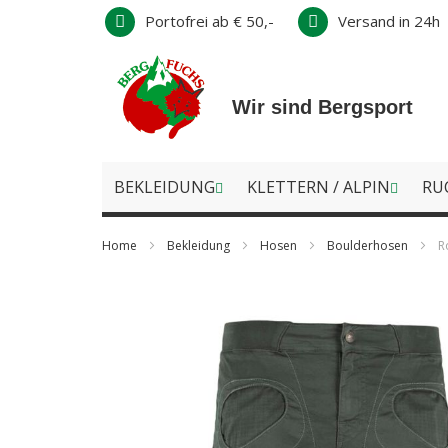
Direkt
Portofrei ab € 50,-
Versand in 24h
zum
Inhalt
Wir sind Bergsport
BEKLEIDUNG
KLETTERN / ALPIN
RU
Home
Bekleidung
Hosen
Boulderhosen
R
Zum
Ende
der
Bildergalerie
springen