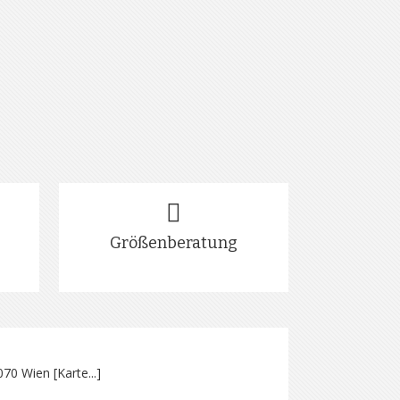
Größenberatung
070 Wien [
Karte...
]