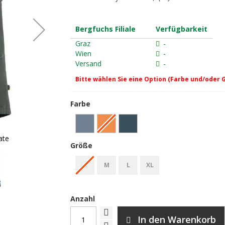
Bergfuchs Filiale
Verfügbarkeit
Graz
-
Wien
-
Versand
-
Bitte wählen Sie eine Option (Farbe und/oder 
Farbe
ate
E9 Rondo Short 2.2 Bouldershorts -
Größe
S
M
L
XL
Anzahl
In den Warenkorb