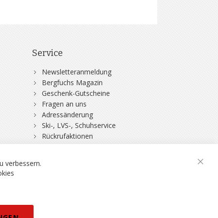
Service
Newsletteranmeldung
Bergfuchs Magazin
Geschenk-Gutscheine
Fragen an uns
Adressänderung
Ski-, LVS-, Schuhservice
Rückrufaktionen
DSV-Skiversicherung
u verbessern.
Schli
okies
rklärung
NGEN