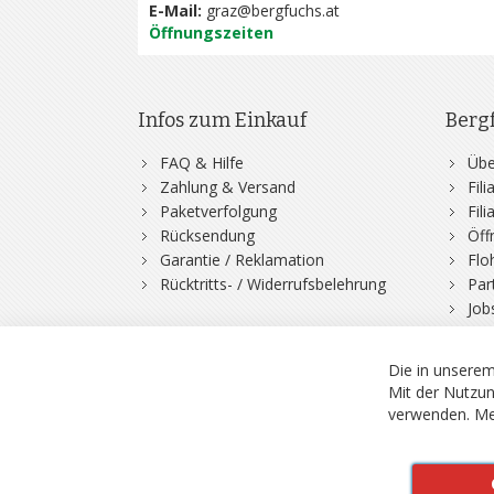
E-Mail:
graz@bergfuchs.at
Öffnungszeiten
Infos zum Einkauf
Berg
FAQ & Hilfe
Übe
Zahlung & Versand
Fil
Paketverfolgung
Fil
Rücksendung
Öff
Garantie / Reklamation
Flo
Rücktritts- / Widerrufsbelehrung
Par
Job
Die in unserem
Mit der Nutzun
verwenden.
Me
© 2026 Bergfuchs, Be
Vertrag widerruf