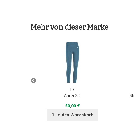
Mehr von dieser Marke
E9
RY
Anna 2.2
St
50,00 €
nkorb
In den Warenkorb