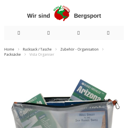
Wir sind Bergsport
Direkt
Home
Rucksack / Tasche
Zubehör - Organisation
Packsäcke
Vista Organiser
zum
Inhalt
Zum
Ende
der
Bildergalerie
springen