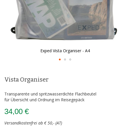
Exped Vista Organiser - A4
Zum
Anfang
der
Vista Organiser
Bildergalerie
springen
Transparente und spritzwasserdichte Flachbeutel
für Übersicht und Ordnung im Reisegepäck
34,00 €
Versandkostenfrei ab € 50,- (AT)