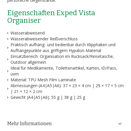
persönliche Gegenstände.
Eigenschaften Exped Vista
Organiser
Wasserabweisend
Wasserabweisender Reißverschluss
Praktisch aufhäng- und bedienbar durch Klipphaken und
Aufhängepunkte aus griffigem Hypalon-Material
Einsatzbereich: Organisation im Rucksack/Reisetasche,
Outdoor allgemein
Ideal für Medikamente, Toilettenartikel, Karten, ID/Pass,
uvm.
Material: TPU Mesh Film Laminate
Abmessungen (A4|A5|A6): 37 × 23 × 4 cm | 29 × 17 × 5 cm
| 21 × 12 × 2 cm
Gewicht (A4|A5|A6): 55 g | 38 g | 25 g
Mehr Informationen