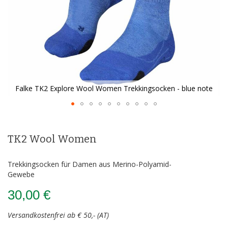
Falke TK2 Explore Wool Women Trekkingsocken - blue note
Zum
Anfang
der
TK2 Wool Women
Bildergalerie
springen
Trekkingsocken für Damen aus Merino-Polyamid-
Gewebe
30,00 €
Versandkostenfrei ab € 50,- (AT)