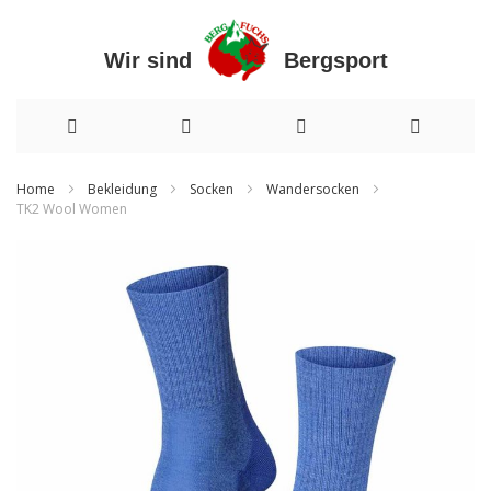
Wir sind Bergsport
Direkt
Home
Bekleidung
Socken
Wandersocken
TK2 Wool Women
zum
Zum
Inhalt
Ende
der
Bildergalerie
springen