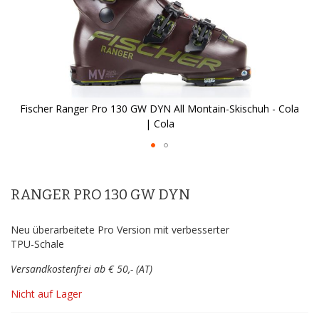
Fischer Ranger Pro 130 GW DYN All Montain-Skischuh - Cola
| Cola
Zum
Anfang
der
RANGER PRO 130 GW DYN
Bildergalerie
springen
Neu überarbeitete Pro Version mit verbesserter
TPU-Schale
Versandkostenfrei ab € 50,- (AT)
Nicht auf Lager