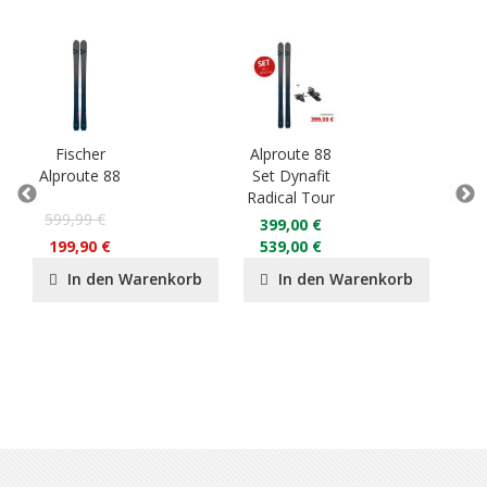
Fischer
Alproute 88
F
Alproute 88
Set Dynafit
TR
Radical Tour
92 C
599,99 €
399,00 €
80
199,90 €
539,00 €
49
In den Warenkorb
In den Warenkorb