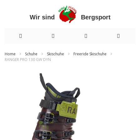
Wir sind Bergsport
Direkt
Home
Schuhe
Skischuhe
Freeride Skischuhe
RANGER PRO 130 GW DYN
zum
Zum
Inhalt
Ende
der
Bildergalerie
springen