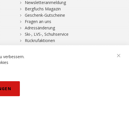
Newsletteranmeldung
Bergfuchs Magazin
Geschenk-Gutscheine
Fragen an uns
Adressänderung
Ski-, LVS-, Schuhservice
Rückrufaktionen
DSV-Skiversicherung
u verbessern.
okies
rklärung
NGEN
eisänderungen vorbehalten.