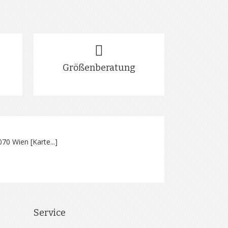
Größenberatung
070 Wien [
Karte...
]
Service