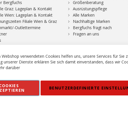
r Bergfuchs
Größenberatung
iale Graz: Lageplan & Kontakt
Ausrüstungspflege
iale Wien: Lageplan & Kontakt
Alle Marken
nungszeiten Filiale Wien & Graz
Nachhaltige Marken
hmarkt/-Outlettermine
Bergfuchs fragt nach
tner
Fragen an uns
s
 Webshop verwendeten Cookies helfen uns, unsere Services für Sie z
g unserer Dienste erklären Sie sich damit einverstanden, dass wir Co
hr darüber
rgsport S. Steiner GmbH - Shop für Bergsport, Klettern und Outdoor.
COOKIES
en
Kontakt
Impressum
AGB
Datenschutz
Barrierefreiheitse
BENUTZERDEFINIERTE EINSTELLU
ZEPTIEREN
 MWSt. in EUR, Angebot solange Vorrat reicht. Fehler, Irrtümer und Pr