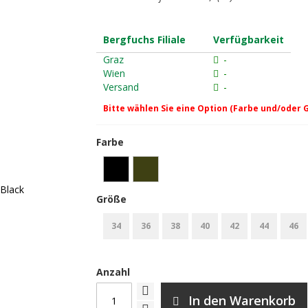
Bergfuchs Filiale
Verfügbarkeit
Graz
-
Wien
-
Versand
-
Bitte wählen Sie eine Option (Farbe und/oder 
Farbe
 Black
Größe
34
36
38
40
42
44
46
Anzahl
In den Warenkorb