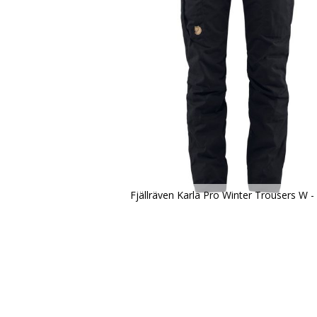
Fjällräven Karla Pro Winter Trousers W -
Zum
Anfang
der
Bildergalerie
springen