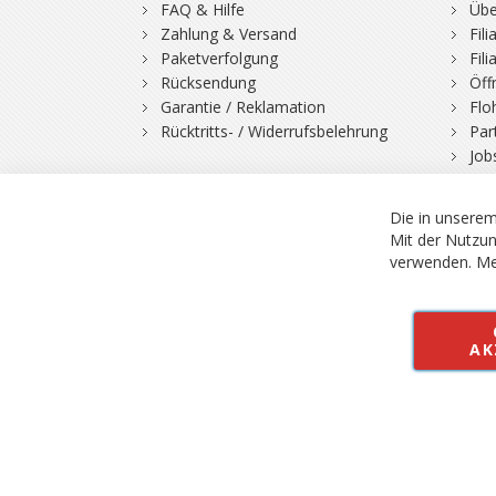
FAQ & Hilfe
Übe
Zahlung & Versand
Fil
Paketverfolgung
Fil
Rücksendung
Öff
Garantie / Reklamation
Flo
Rücktritts- / Widerrufsbelehrung
Par
Job
Die in unserem
Mit der Nutzun
verwenden.
Me
© 2026 Bergfuchs, Be
Vertrag widerruf
AK
Alle Preise inkl.