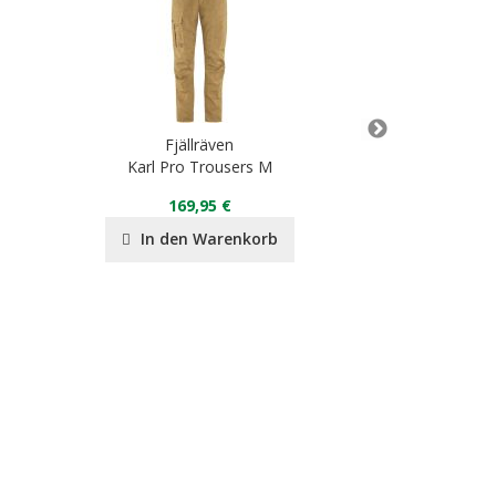
Fjällräven
Fjä
Karl Pro Trousers M
Karl Pr
169,95 €
10
In den Warenkorb
In de