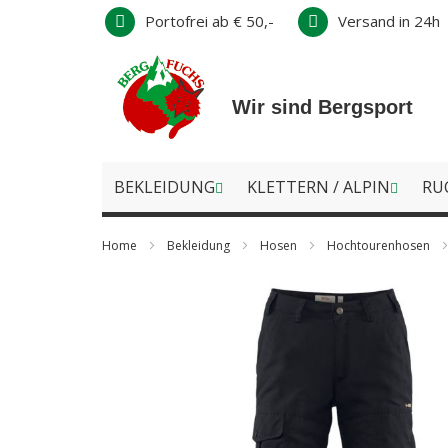
Direkt
Portofrei ab € 50,-
Versand in 24h
zum
Inhalt
Wir sind Bergsport
BEKLEIDUNG
KLETTERN / ALPIN
RU
Home
Bekleidung
Hosen
Hochtourenhosen
Zum
Ende
der
Bildergalerie
springen