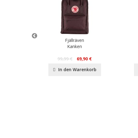
Fjällräven
t
Kanken
99,99 €
69,90 €
nkorb
In den Warenkorb