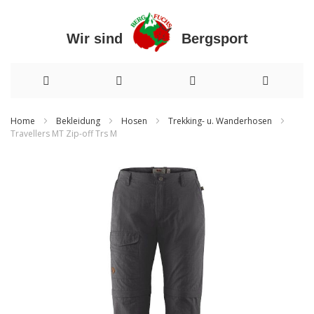
Wir sind Bergsport
Direkt
Home
Bekleidung
Hosen
Trekking- u. Wanderhosen
Travellers MT Zip-off Trs M
zum
Zum
Inhalt
Ende
der
Bildergalerie
springen