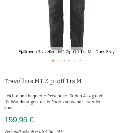
Fjällräven Travellers MT Zip-Off Trs M - Dark Grey
Zum
Anfang
der
Travellers MT Zip-off Trs M
Bildergalerie
springen
Leichte und bequeme Reisehose für den Alltag und
für Wanderungen, die in Shorts verwandelt werden
kann
159,95 €
Versandkostenfrei ab € 50,- (AT)