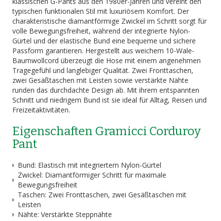
klassischen G-Pants aus den 1980er-Jahren und vereint den
typischen funktionalen Stil mit luxuriösem Komfort. Der
charakteristische diamantförmige Zwickel im Schritt sorgt für
volle Bewegungsfreiheit, während der integrierte Nylon-
Gürtel und der elastische Bund eine bequeme und sichere
Passform garantieren. Hergestellt aus weichem 10-Wale-
Baumwollcord überzeugt die Hose mit einem angenehmen
Tragegefühl und langlebiger Qualität. Zwei Fronttaschen,
zwei Gesäßtaschen mit Leisten sowie verstärkte Nähte
runden das durchdachte Design ab. Mit ihrem entspannten
Schnitt und niedrigem Bund ist sie ideal für Alltag, Reisen und
Freizeitaktivitäten.
Eigenschaften Gramicci Corduroy
Pant
Bund: Elastisch mit integriertem Nylon-Gürtel
Zwickel: Diamantförmiger Schritt für maximale
Bewegungsfreiheit
Taschen: Zwei Fronttaschen, zwei Gesäßtaschen mit
Leisten
Nähte: Verstärkte Steppnähte