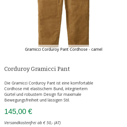
Gramicci Corduroy Pant Cordhose - camel
Zum
Anfang
der
Corduroy Gramicci Pant
Bildergalerie
springen
Die Gramicci Corduroy Pant ist eine komfortable
Cordhose mit elastischem Bund, integriertem
Gürtel und robustem Design für maximale
Bewegungsfreiheit und lässigen Stil.
145,00 €
Versandkostenfrei ab € 50,- (AT)