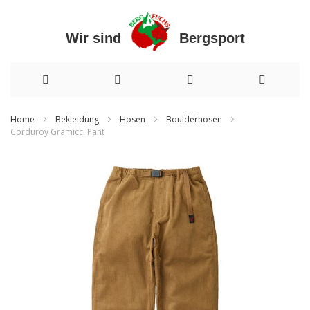
Wir sind Bergsport
Direkt
Home
Bekleidung
Hosen
Boulderhosen
Corduroy Gramicci Pant
zum
Zum
Inhalt
Ende
der
Bildergalerie
springen