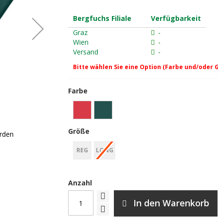
Bergfuchs Filiale
Verfügbarkeit
Graz
-
Wien
-
Versand
-
Bitte wählen Sie eine Option (Farbe und/oder 
Farbe
Größe
arden
Grand Canyon Hattan 3.8 - american
REG
LONG
Anzahl
In den Warenkorb