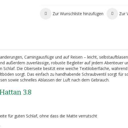
Zur Wunschliste hinzufügen
Zur 
Wanderungen, Camingausflüge und auf Reisen – leicht, selbstaufblase
sind außerdem zuverlässige, robuste Begleiter auf jedem Abenteuer u
 Schlaf. Die Oberseite besitzt eine weiche Textiloberfläche, während
eltböden sorgt. Das einfach zu handhabende Schraubventil sorgt für s
lasen sowie schnelles Ablassen der Luft nach dem Gebrauch.
Hattan 3.8
ite für guten Schlaf, ohne dass die Matte verrutscht
f