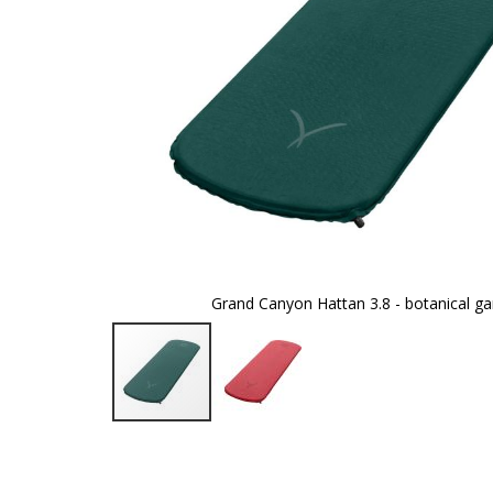
Grand Canyon Hattan 3.8 - botanical g
Zum
Anfang
der