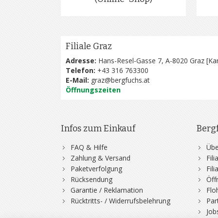
Filiale Graz
Adresse:
Hans-Resel-Gasse 7, A-8020 Graz [
Kar
Telefon:
+43 316 763300
E-Mail:
graz@bergfuchs.at
Öffnungszeiten
Infos zum Einkauf
Berg
FAQ & Hilfe
Übe
Zahlung & Versand
Fil
Paketverfolgung
Fil
Rücksendung
Öff
Garantie / Reklamation
Flo
Rücktritts- / Widerrufsbelehrung
Par
Job