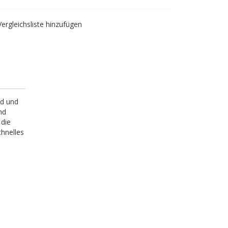
Vergleichsliste hinzufügen
nd und
nd
 die
chnelles