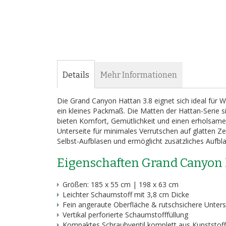
Bildergalerie
springen
Details
Mehr Informationen
Die Grand Canyon Hattan 3.8 eignet sich ideal für 
ein kleines Packmaß. Die Matten der Hattan-Serie 
bieten Komfort, Gemütlichkeit und einen erholsamen
Unterseite für minimales Verrutschen auf glatten Z
Selbst-Aufblasen und ermöglicht zusätzliches Aufb
Eigenschaften Grand Canyon 
Größen: 185 x 55 cm | 198 x 63 cm
Leichter Schaumstoff mit 3,8 cm Dicke
Fein angeraute Oberfläche & rutschsichere Unterse
Vertikal perforierte Schaumstofffüllung
Kompaktes Schraubventil komplett aus Kunststof