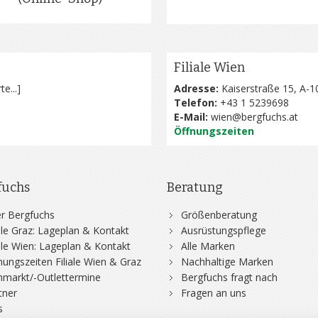
Filiale Wien
te...
]
Adresse:
Kaiserstraße 15, A-1
Telefon:
+43 1 5239698
E-Mail:
wien@bergfuchs.at
Öffnungszeiten
fuchs
Beratung
r Bergfuchs
Größenberatung
iale Graz: Lageplan & Kontakt
Ausrüstungspflege
iale Wien: Lageplan & Kontakt
Alle Marken
nungszeiten Filiale Wien & Graz
Nachhaltige Marken
hmarkt/-Outlettermine
Bergfuchs fragt nach
tner
Fragen an uns
s