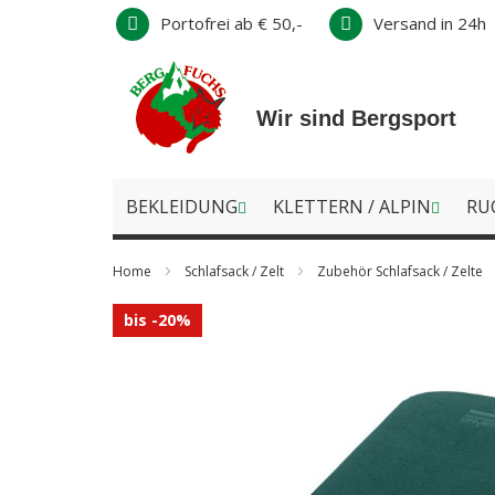
Direkt
Portofrei ab € 50,-
Versand in 24h
zum
Inhalt
Wir sind Bergsport
BEKLEIDUNG
KLETTERN / ALPIN
RU
Home
Schlafsack / Zelt
Zubehör Schlafsack / Zelte
Zum
bis -20%
Ende
der
Bildergalerie
springen