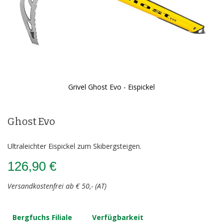
Grivel Ghost Evo - Eispickel
Zum
Anfang
der
Ghost Evo
Bildergalerie
springen
Ultraleichter Eispickel zum Skibergsteigen.
126,90 €
Versandkostenfrei ab € 50,- (AT)
Bergfuchs Filiale
Verfügbarkeit