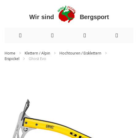
Wir sind Bergsport
Direkt
Home
Klettern / Alpin
Hochtouren / Eisklettern
Eispickel
Ghost Evo
zum
Inhalt
Zum
Ende
der
Bildergalerie
springen