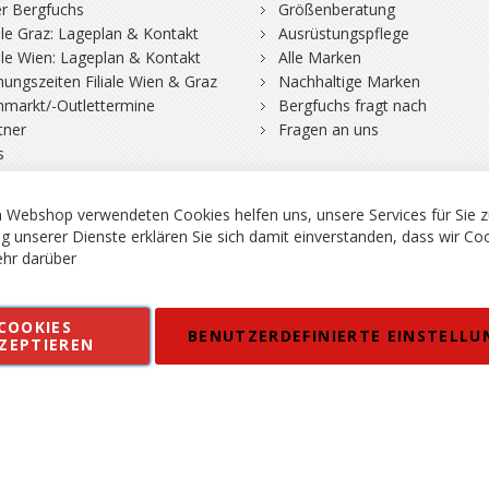
r Bergfuchs
Größenberatung
iale Graz: Lageplan & Kontakt
Ausrüstungspflege
iale Wien: Lageplan & Kontakt
Alle Marken
nungszeiten Filiale Wien & Graz
Nachhaltige Marken
hmarkt/-Outlettermine
Bergfuchs fragt nach
tner
Fragen an uns
s
 Webshop verwendeten Cookies helfen uns, unsere Services für Sie z
g unserer Dienste erklären Sie sich damit einverstanden, dass wir Co
hr darüber
rgsport S. Steiner GmbH - Shop für Bergsport, Klettern und Outdoor.
COOKIES
en
Kontakt
Impressum
AGB
Datenschutz
Barrierefreiheitse
BENUTZERDEFINIERTE EINSTELLU
ZEPTIEREN
 MWSt. in EUR, Angebot solange Vorrat reicht. Fehler, Irrtümer und Pr