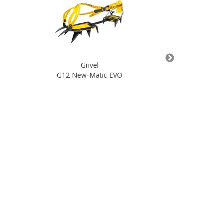
Grivel
G
G12 New-Matic EVO
Trend
90,00 
In de