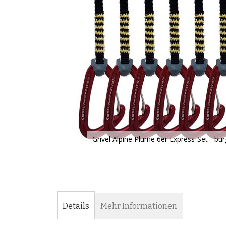
Grivel Alpine Plume 6er Express-Set - bu
Zum
Anfang
der
Bildergalerie
springen
Details
Mehr Informationen