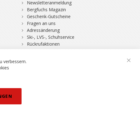
Newsletteranmeldung
Bergfuchs Magazin
Geschenk-Gutscheine
Fragen an uns
Adressänderung
Ski-, LVS-, Schuhservice
Rückrufaktionen
DSV-Skiversicherung
u verbessern.
okies
rklärung
NGEN
eisänderungen vorbehalten.