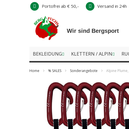
Direkt
Portofrei ab € 50,-
Versand in 24h
zum
Inhalt
Wir sind Bergsport
BEKLEIDUNG
KLETTERN / ALPIN
RU
Home
% SALES
Sonderangebote
Alpine Plume,
Zum
Ende
der
Bildergalerie
springen