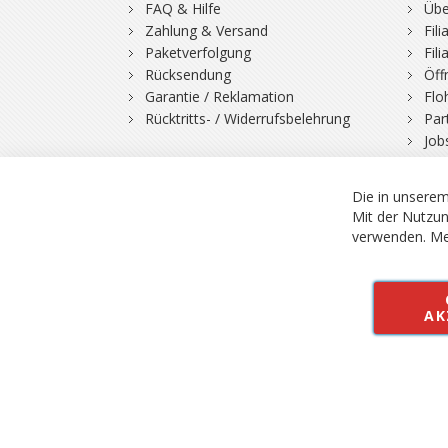
FAQ & Hilfe
Übe
Zahlung & Versand
Fil
Paketverfolgung
Fil
Rücksendung
Öff
Garantie / Reklamation
Flo
Rücktritts- / Widerrufsbelehrung
Par
Job
Die in unserem
Mit der Nutzun
verwenden.
Me
© 2026 Bergfuchs, Be
Vertrag widerruf
AK
Alle Preise inkl.