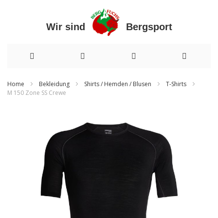
Wir sind Bergsport
Direkt
Home
Bekleidung
Shirts / Hemden / Blusen
T-Shirts
M 150 Zone SS Crewe
zum
Zum
Inhalt
Ende
der
Bildergalerie
springen