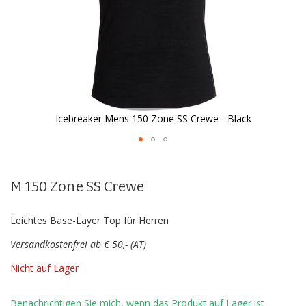
Icebreaker Mens 150 Zone SS Crewe - Black
Zum
Anfang
der
M 150 Zone SS Crewe
Bildergalerie
springen
Leichtes Base-Layer Top für Herren
Versandkostenfrei ab € 50,- (AT)
Nicht auf Lager
Benachrichtigen Sie mich, wenn das Produkt auf Lager ist