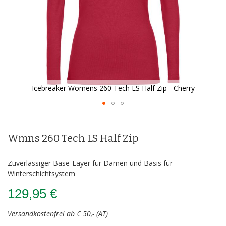
Icebreaker Womens 260 Tech LS Half Zip - Cherry
Zum
Anfang
der
Wmns 260 Tech LS Half Zip
Bildergalerie
springen
Zuverlässiger Base-Layer für Damen und Basis für
Winterschichtsystem
129,95 €
Versandkostenfrei ab € 50,- (AT)