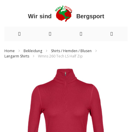
Wir sind Bergsport
Direkt
Home
Bekleidung
Shirts / Hemden / Blusen
Langarm Shirts
Wmns 260 Tech LS Half Zip
zum
Inhalt
Zum
Ende
der
Bildergalerie
springen