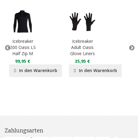
Icebreaker
Icebreaker
Ic
200 Oasis LS
Adult Oasis
An
Half Zip M
Glove Liners
Bo
99,95 €
35,95 €
4
In den Warenkorb
In den Warenkorb
Zahlungsarten