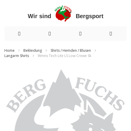
Wir sind Bergsport
Direkt
Home
Bekleidung
Shirts / Hemden / Blusen
Langarm Shirts
Wmns Tech Lite LS Low Crewe Sk
zum
Inhalt
Zum
Ende
der
Bildergalerie
springen