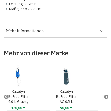
Leistung: 2 L/min
Maße; 27 x 7 x 8 cm
Mehr Informationen
Mehr von dieser Marke
Katadyn
Katadyn
K
BeFree Filter
BeFree Filter
BeFr
6.0 L Gravity
AC 0.5 L
A
120,00 €
50,00 €
6