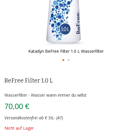
Katadyn BeFree Filter 1.0 L Wasserfilter
Zum
Anfang
der
BeFree Filter 1.0 L
Bildergalerie
springen
Wasserfilter - Wasser wann immer du willst
70,00 €
Versandkostenfrei ab € 50,- (AT)
Nicht auf Lager