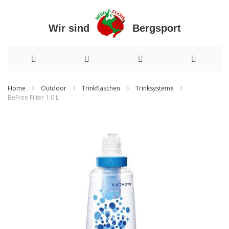
Wir sind Bergsport
Direkt
Home
Outdoor
Trinkflaschen
Trinksysteme
BeFree Filter 1.0 L
zum
Zum
Inhalt
Ende
der
Bildergalerie
springen