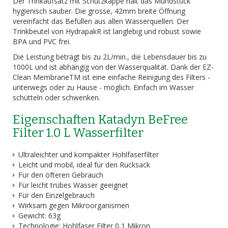
Der Trinkaufsatz mit Schutzkappe hält das Mundstück
hygienisch sauber. Die grosse, 42mm breite Öffnung
vereinfacht das Befüllen aus allen Wasserquellen. Der
Trinkbeutel von HydrapakR ist langlebig und robust sowie
BPA und PVC frei.
Die Leistung beträgt bis zu 2L/min., die Lebensdauer bis zu
1000L und ist abhängig von der Wasserqualität. Dank der EZ-
Clean MembraneTM ist eine einfache Reinigung des Filters -
unterwegs oder zu Hause - möglich. Einfach im Wasser
schütteln oder schwenken.
Eigenschaften Katadyn BeFree
Filter 1.0 L Wasserfilter
Ultraleichter und kompakter Hohlfaserfilter
Leicht und mobil, ideal für den Rucksack
Für den öfteren Gebrauch
Für leicht trübes Wasser geeignet
Für den Einzelgebrauch
Wirksam gegen Mikroorganismen
Gewicht: 63g
Technologie: Hohlfaser Filter 0,1 Mikron