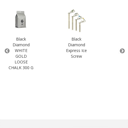
Black
Black
Diamond
Diamond
D
WHITE
Express Ice
GOLD
Screw
LOOSE
G
CHALK 300 G
BLO
2