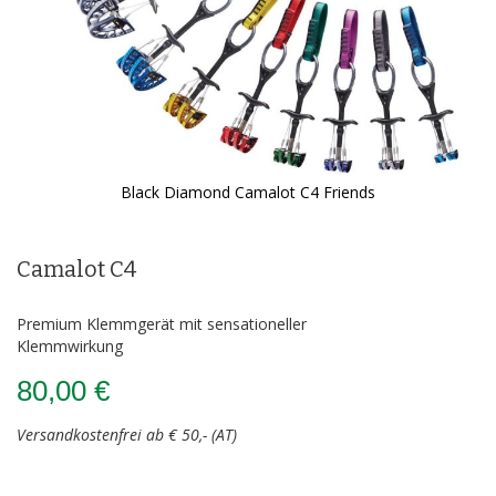
Black Diamond Camalot C4 Friends
Zum
Anfang
der
Camalot C4
Bildergalerie
springen
Premium Klemmgerät mit sensationeller
Klemmwirkung
80,00 €
Versandkostenfrei ab € 50,- (AT)