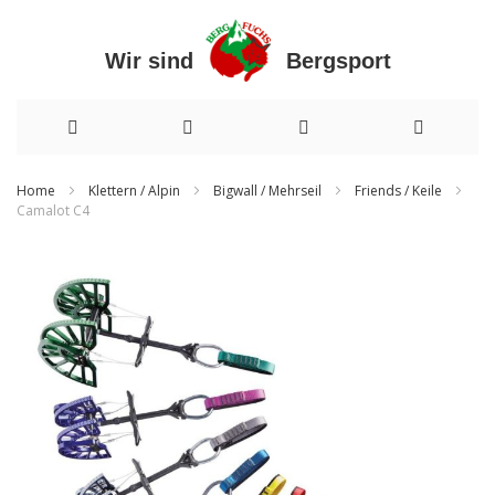
Wir sind Bergsport
Direkt
Home
Klettern / Alpin
Bigwall / Mehrseil
Friends / Keile
Camalot C4
zum
Zum
Inhalt
Ende
der
Bildergalerie
springen