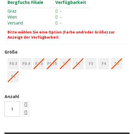
Bergfuchs Filiale
Verfügbarkeit
Graz
-
Wien
-
Versand
-
Bitte wählen Sie eine Option (Farbe und/oder Größe) zur
Anzeige der Verfügbarkeit
Größe
F0.3
F0.4
F0.5
F0.75
F1
F2
F3
F4
F5
F6
Anzahl