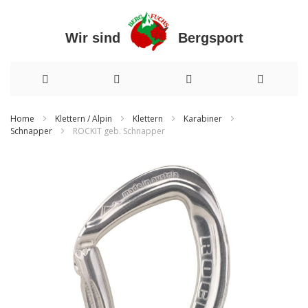
Wir sind Bergsport
Direkt
Home
Klettern / Alpin
Klettern
Karabiner
Schnapper
ROCKIT geb. Schnapper
zum
Inhalt
Zum
Ende
der
Bildergalerie
springen