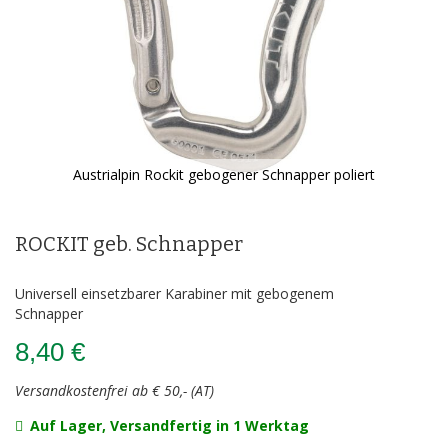
Austrialpin Rockit gebogener Schnapper poliert
Zum
Anfang
der
ROCKIT geb. Schnapper
Bildergalerie
springen
Universell einsetzbarer Karabiner mit gebogenem
Schnapper
8,40 €
Versandkostenfrei ab € 50,- (AT)
Auf Lager, Versandfertig in 1 Werktag