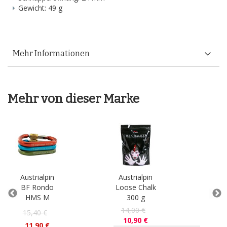
Gewicht: 49 g
Mehr Informationen
Mehr von dieser Marke
Austrialpin
Austrialpin
Aus
BF Rondo
Loose Chalk
DY
HMS M
300 g
Ree
14,00 €
15,40 €
10,90 €
2
11,90 €