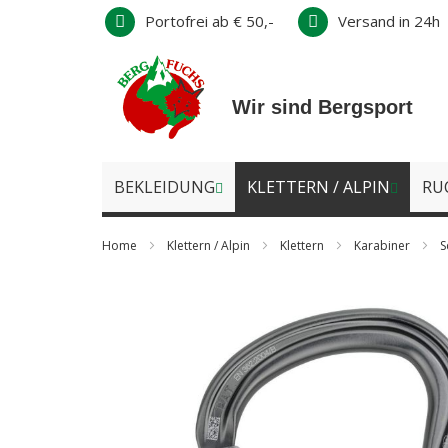
Direkt
Portofrei ab € 50,-
Versand in 24h
zum
Inhalt
Wir sind Bergsport
BEKLEIDUNG
KLETTERN / ALPIN
RU
Home
Klettern / Alpin
Klettern
Karabiner
S
Zum
Ende
der
Bildergalerie
springen