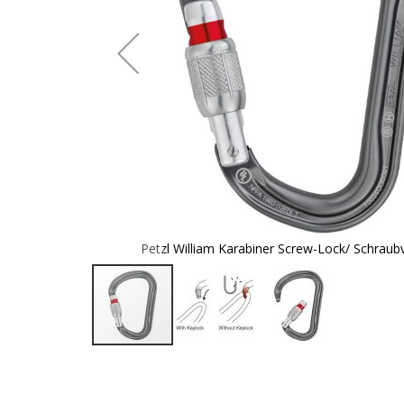
öffnet
Petzl William Karabiner Screw-Lock/ Schraub
Zum
Anfang
der