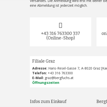
Versandes. Die Anmeldung wird erst mit deiner B
eine Abmeldung ist jederzeit möglich.
+43 316 763300 337
on
(Online-Shop)
Filiale Graz
Adresse:
Hans-Resel-Gasse 7, A-8020 Graz [
Kar
Telefon:
+43 316 763300
E-Mail:
graz@bergfuchs.at
Öffnungszeiten
Infos zum Einkauf
Berg