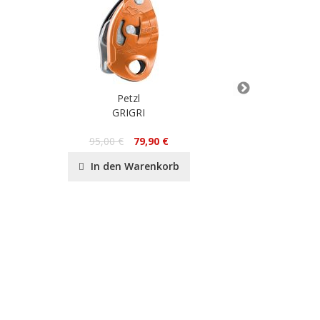
Petzl
GRIGRI
SMD S
17
95,00 €
79,90 €
In de
In den Warenkorb