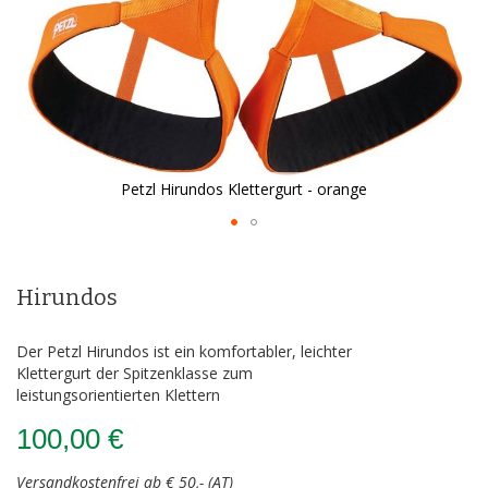
Petzl Hirundos Klettergurt - orange
Zum
Anfang
der
Hirundos
Bildergalerie
springen
Der Petzl Hirundos ist ein komfortabler, leichter
Klettergurt der Spitzenklasse zum
leistungsorientierten Klettern
100,00 €
Versandkostenfrei ab € 50,- (AT)