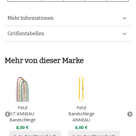
Mehr Informationen
Größentabellen
Mehr von dieser Marke
Petzl
Petzl
ST´ANNEAU
Bandschlinge
E
Bandschlinge
ANNEAU
5
8,00 €
6,00 €