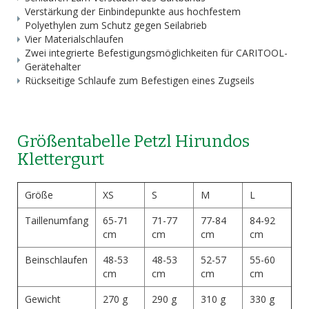
Verstärkung der Einbindepunkte aus hochfestem
Polyethylen zum Schutz gegen Seilabrieb
Vier Materialschlaufen
Zwei integrierte Befestigungsmöglichkeiten für CARITOOL-
Gerätehalter
Rückseitige Schlaufe zum Befestigen eines Zugseils
Größentabelle Petzl Hirundos
Klettergurt
Größe
XS
S
M
L
Taillenumfang
65-71
71-77
77-84
84-92
cm
cm
cm
cm
Beinschlaufen
48-53
48-53
52-57
55-60
cm
cm
cm
cm
Gewicht
270 g
290 g
310 g
330 g