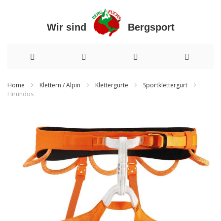
Wir sind Bergsport
Direkt
Home
Klettern / Alpin
Klettergurte
Sportklettergurt
Hirundos
zum
Zum
Inhalt
Ende
der
Bildergalerie
springen