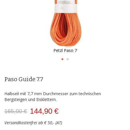
Petzl Paso 7
Zum
Anfang
der
Paso Guide 7.7
Bildergalerie
springen
Halbseil mit 7,7 mm Durchmesser zum technischen
Bergsteigen und Eisklettern.
144,90 €
165,00 €
Versandkostenfrei ab € 50,- (AT)