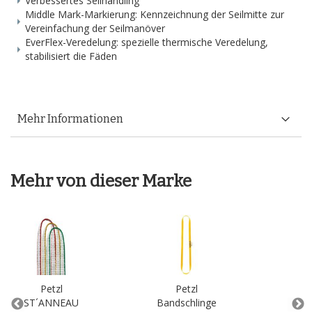
Verbessertes Seilhandling
Middle Mark-Markierung: Kennzeichnung der Seilmitte zur
Vereinfachung der Seilmanöver
EverFlex-Veredelung: spezielle thermische Veredelung,
stabilisiert die Fäden
Mehr Informationen
Mehr von dieser Marke
Petzl
Petzl
ST´ANNEAU
Bandschlinge
E