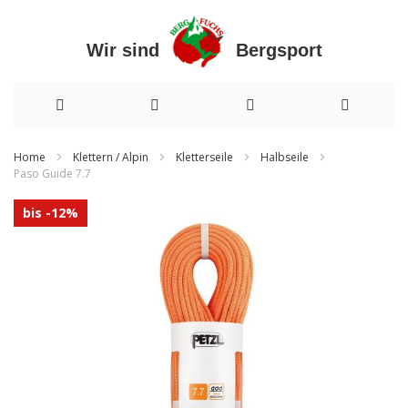
Wir sind Bergsport
Direkt
Home
Klettern / Alpin
Kletterseile
Halbseile
Paso Guide 7.7
zum
Zum
Inhalt
bis -12%
Ende
der
Bildergalerie
springen