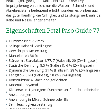
Feuchtigkeit geeignet. Dank einer Guide UIAA Dry
Imprägnierung wird nicht nur die Wasser-, Schmutz- und
Abriebresistenz bedeutend erhöht, sondern es bleiben auch
das gute Handling, die Griffigkeit und Leistungsmerkmale bei
Kälte und Nässe länger erhalten.
Eigenschaften Petzl Paso Guide 7.7
Durchmesser: 7,7 mm
Seiltyp: Halbseil, Zwillingsseil
Gewicht pro Meter: 40 g
Mantelanteil: 36 %
Stürze mit Sturzfaktor 1,77: 7 (Halbseil), 20 (Zwillingsseil)
Statische Dehnung: 8,5 % (Halbseil), 6 % (Zwillingsseil)
Dynamische Dehnung: 31 % (Halbseil), 28 % (Zwillingsseil)
Fangstoß: 6 kN (Halbseil), 10 kN (Zwillingsseil)
Konstruktion: 48-fach hohlgeflochten
Material: Polyamid
Kletterseil mit geringem Durchmesser für sehr technische
Anwendungen
Anwendung in Mixed, Schnee oder Eis
Sehr feuchtigkeitsbeständig