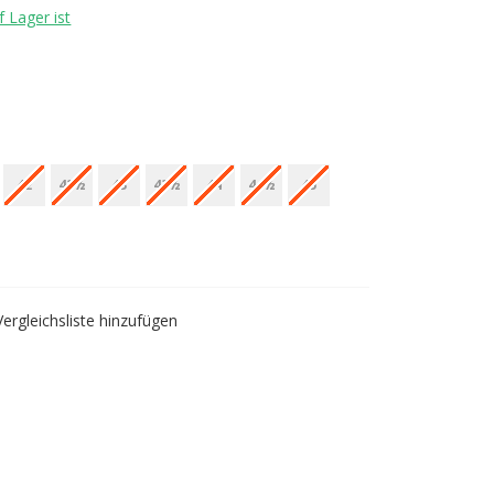
 Lager ist
42
42½
43
43½
44
44½
45
nsschuh offen
Vergleichsliste hinzufügen