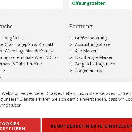
Öffnungszeiten
fuchs
Beratung
r Bergfuchs
Größenberatung
iale Graz: Lageplan & Kontakt
Ausrüstungspflege
iale Wien: Lageplan & Kontakt
Alle Marken
nungszeiten Filiale Wien & Graz
Nachhaltige Marken
hmarkt/-Outlettermine
Bergfuchs fragt nach
tner
Fragen an uns
s
 Webshop verwendeten Cookies helfen uns, unsere Services für Sie z
g unserer Dienste erklären Sie sich damit einverstanden, dass wir Co
hr darüber
rgsport S. Steiner GmbH - Shop für Bergsport, Klettern und Outdoor.
COOKIES
en
Kontakt
Impressum
AGB
Datenschutz
Barrierefreiheitse
BENUTZERDEFINIERTE EINSTELLU
ZEPTIEREN