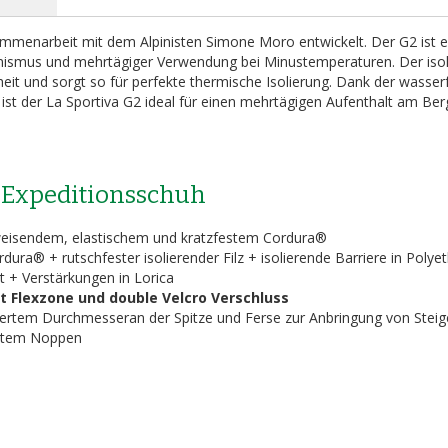
mmenarbeit mit dem Alpinisten Simone Moro entwickelt. Der G2 ist e
inismus und mehrtägiger Verwendung bei Minustemperaturen. Der iso
heit und sorgt so für perfekte thermische Isolierung. Dank der wasser
st der La Sportiva G2 ideal für einen mehrtägigen Aufenthalt am Ber
2 Expeditionsschuh
eisendem, elastischem und kratzfestem Cordura®
ra® + rutschfester isolierender Filz + isolierende Barriere in Polye
t + Verstärkungen in Lorica
t Flexzone und double Velcro Verschluss
iertem Durchmesseran der Spitze und Ferse zur Anbringung von Steig
ystem Noppen