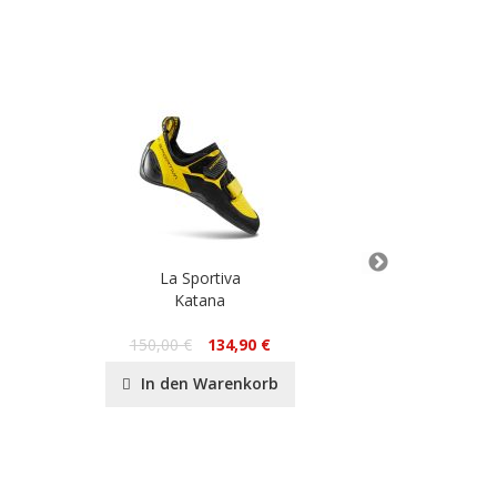
La Sportiva
La 
Katana
T
150,00 €
134,90 €
165,00 
In den Warenkorb
In de