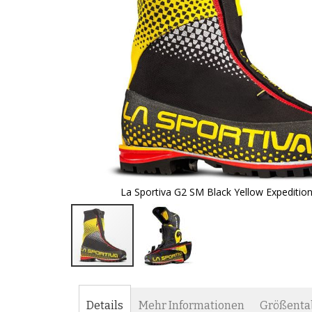
La Sportiva G2 SM Black Yellow Expeditio
Zum
Anfang
der
Details
Mehr Informationen
Größenta