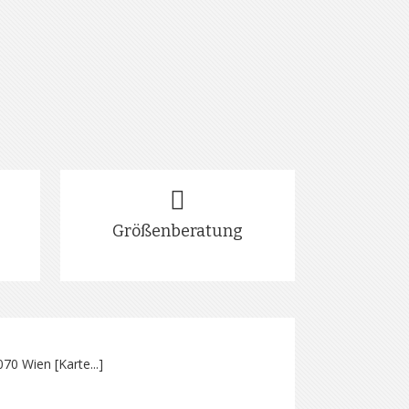
Größenberatung
070 Wien [
Karte...
]