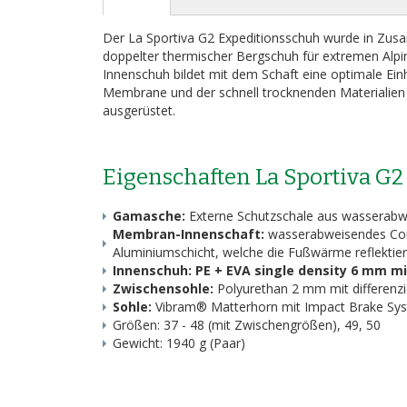
Bildergalerie
springen
Der La Sportiva G2 Expeditionsschuh wurde in Zusa
doppelter thermischer Bergschuh für extremen Alp
Innenschuh bildet mit dem Schaft eine optimale Ein
Membrane und der schnell trocknenden Materialien i
ausgerüstet.
Eigenschaften La Sportiva G
Gamasche:
Externe Schutzschale aus wasserabw
Membran-Innenschaft:
wasserabweisendes Cordu
Aluminiumschicht, welche die Fußwärme reflektier
Innenschuh: PE + EVA single density 6 mm mi
Zwischensohle:
Polyurethan 2 mm mit differenz
Sohle:
Vibram® Matterhorn mit Impact Brake S
Größen: 37 - 48 (mit Zwischengrößen), 49, 50
Gewicht: 1940 g (Paar)