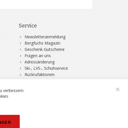
Service
Newsletteranmeldung
Bergfuchs Magazin
Geschenk-Gutscheine
Fragen an uns
Adressänderung
Ski-, LVS-, Schuhservice
Rückrufaktionen
DSV-Skiversicherung
u verbessern.
Schli
okies
rklärung
NGEN