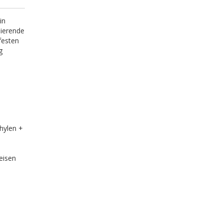
in
lierende
festen
g
thylen +
eisen