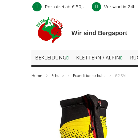
Direkt
Portofrei ab € 50,-
Versand in 24h
zum
Inhalt
Wir sind Bergsport
BEKLEIDUNG
KLETTERN / ALPIN
RU
Home
Schuhe
Expeditionsschuhe
G2 SM
Zum
Ende
der
Bildergalerie
springen