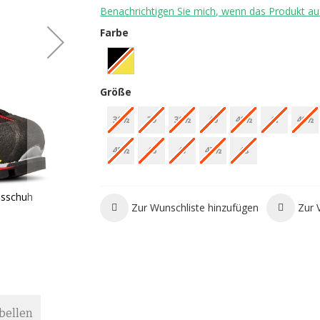
Benachrichtigen Sie mich, wenn das Produkt auf
Farbe
Größe
38½
39
39½
40
40½
41
41½
45½
46
47
47½
48
nsschuh
La Sportiva G2 SM Black Yellow Expeditio
Zur Wunschliste hinzufügen
Zur 
bellen