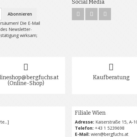
Social Media
Abonnieren
rsäumen! Die E-Mail
 des Newsletter-
estätigung wirksam;
lineshop@bergfuchs.at
Kaufberatung
(Online-Shop)
Filiale Wien
te...
]
Adresse:
Kaiserstraße 15, A-1
Telefon:
+43 1 5239698
E-Mail:
wien@bergfuchs.at