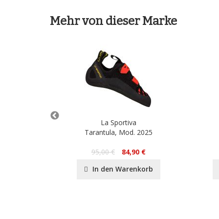
Mehr von dieser Marke
a
La Sportiva
Tarantula, Mod. 2025
90 €
95,00 €
84,90 €
nkorb
In den Warenkorb