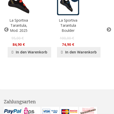
La Sportiva
La Sportiva
La 
Tarantula,
Tarantula
So
Mod. 2025
Boulder
Mod
95,00 €
100,00 €
16
84,90 €
74,90 €
14
In den Warenkorb
In den Warenkorb
Zahlungsarten