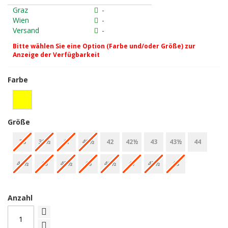
Graz
-
Wien
-
Versand
-
Bitte wählen Sie eine Option (Farbe und/oder Größe) zur
Anzeige der Verfügbarkeit
Farbe
Größe
38
38½
41
41½
42
42½
43
43½
44
44½
45
45½
46
46½
47
47½
48
Anzahl