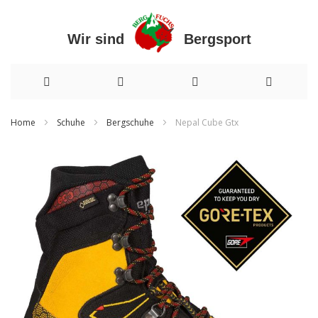
Wir sind Bergsport
Direkt
Home
Schuhe
Bergschuhe
Nepal Cube Gtx
zum
Zum
Inhalt
Ende
der
Bildergalerie
springen