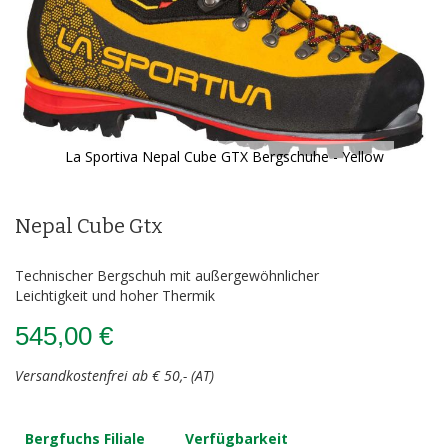
La Sportiva Nepal Cube GTX Bergschuhe - Yellow
Zum
Anfang
der
Nepal Cube Gtx
Bildergalerie
springen
Technischer Bergschuh mit außergewöhnlicher
Leichtigkeit und hoher Thermik
545,00 €
Versandkostenfrei ab € 50,- (AT)
Bergfuchs Filiale
Verfügbarkeit