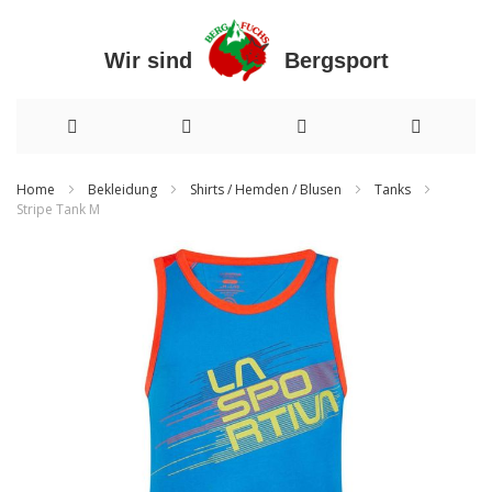
Wir sind Bergsport
Direkt
Home
Bekleidung
Shirts / Hemden / Blusen
Tanks
Stripe Tank M
zum
Zum
Inhalt
Ende
der
Bildergalerie
springen