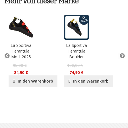
Mehr von dieser Marke
La Sportiva
La Sportiva
La 
Tarantula,
Tarantula
So
Mod. 2025
Boulder
Mod
95,00 €
100,00 €
16
84,90 €
74,90 €
14
In den Warenkorb
In den Warenkorb