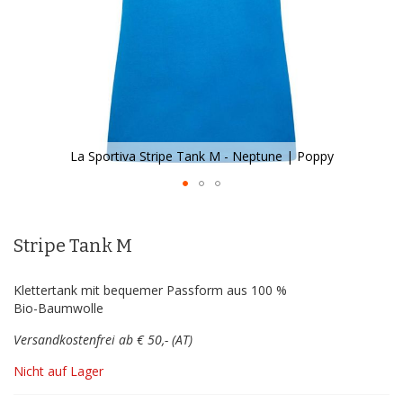
La Sportiva Stripe Tank M - Neptune | Poppy
Zum
Anfang
der
Stripe Tank M
Bildergalerie
springen
Klettertank mit bequemer Passform aus 100 %
Bio-Baumwolle
Versandkostenfrei ab € 50,- (AT)
Nicht auf Lager