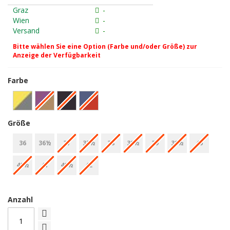
Graz
-
Wien
-
Versand
-
Bitte wählen Sie eine Option (Farbe und/oder Größe) zur
Anzeige der Verfügbarkeit
Farbe
Größe
36
36½
37
37½
38
38½
39
39½
40
40½
41
41½
42
Anzahl