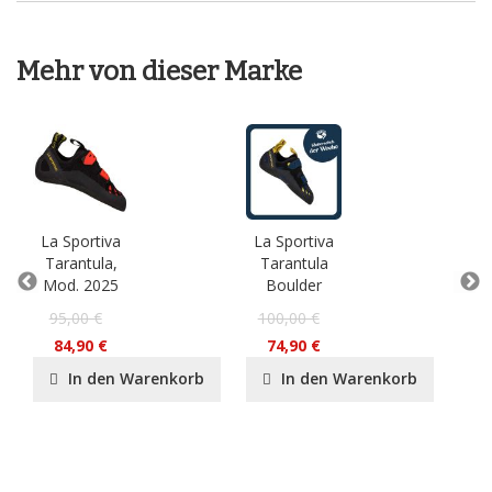
Mehr von dieser Marke
La Sportiva
La Sportiva
La 
Tarantula,
Tarantula
So
Mod. 2025
Boulder
Mod
95,00 €
100,00 €
16
84,90 €
74,90 €
14
In den Warenkorb
In den Warenkorb