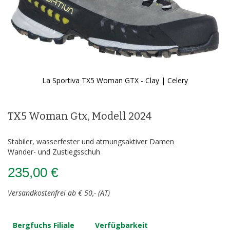
La Sportiva TX5 Woman GTX - Clay | Celery
Zum
Anfang
der
TX5 Woman Gtx, Modell 2024
Bildergalerie
springen
Stabiler, wasserfester und atmungsaktiver Damen
Wander- und Zustiegsschuh
235,00 €
Versandkostenfrei ab € 50,- (AT)
Bergfuchs Filiale
Verfügbarkeit