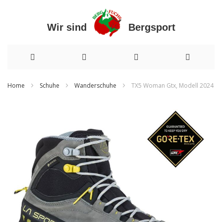
Wir sind Bergsport
Direkt
Home
Schuhe
Wanderschuhe
TX5 Woman Gtx, Modell 2024
zum
Zum
Inhalt
Ende
der
Bildergalerie
springen