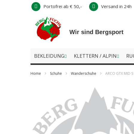
Direkt
Portofrei ab € 50,-
Versand in 24h
zum
Inhalt
Wir sind Bergsport
BEKLEIDUNG
KLETTERN / ALPIN
RU
Home
Schuhe
Wanderschuhe
ARCO GTX MID S
Zum
Ende
der
Bildergalerie
springen