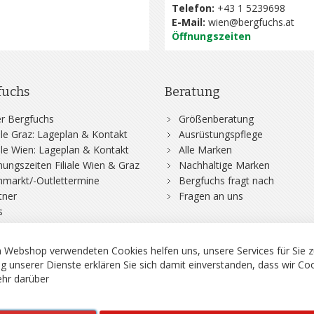
Telefon:
+43 1 5239698
E-Mail:
wien@bergfuchs.at
Öffnungszeiten
fuchs
Beratung
r Bergfuchs
Größenberatung
iale Graz: Lageplan & Kontakt
Ausrüstungspflege
iale Wien: Lageplan & Kontakt
Alle Marken
nungszeiten Filiale Wien & Graz
Nachhaltige Marken
hmarkt/-Outlettermine
Bergfuchs fragt nach
tner
Fragen an uns
s
 Webshop verwendeten Cookies helfen uns, unsere Services für Sie z
g unserer Dienste erklären Sie sich damit einverstanden, dass wir Co
hr darüber
rgsport S. Steiner GmbH - Shop für Bergsport, Klettern und Outdoor.