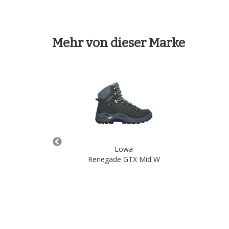
Mehr von dieser Marke
Lowa
TX MID
Renegade GTX Mid W
nkorb