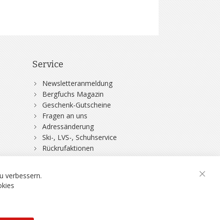
Service
Newsletteranmeldung
Bergfuchs Magazin
Geschenk-Gutscheine
Fragen an uns
Adressänderung
Ski-, LVS-, Schuhservice
Rückrufaktionen
DSV-Skiversicherung
u verbessern.
Schli
okies