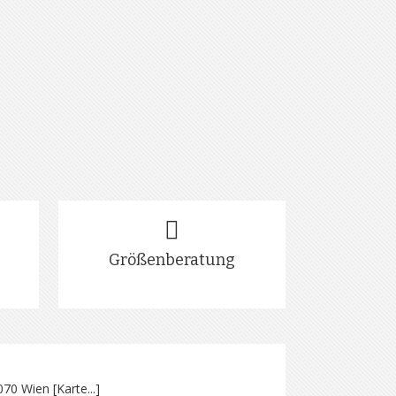
Größenberatung
070 Wien [
Karte...
]