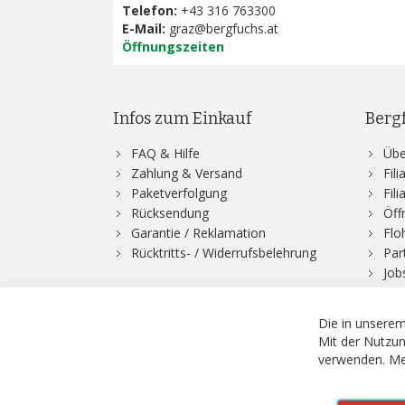
Telefon:
+43 316 763300
E-Mail:
graz@bergfuchs.at
Öffnungszeiten
Infos zum Einkauf
Berg
FAQ & Hilfe
Übe
Zahlung & Versand
Fil
Paketverfolgung
Fil
Rücksendung
Öff
Garantie / Reklamation
Flo
Rücktritts- / Widerrufsbelehrung
Par
Job
Die in unserem
Mit der Nutzun
verwenden.
Me
© 2026 Bergfuchs, Be